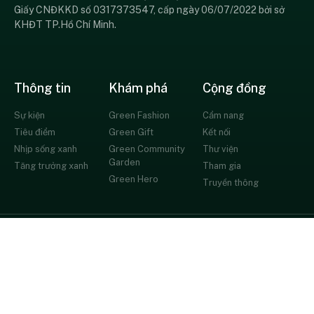
Giấy CNĐKKD số 0317373547, cấp ngày 06/07/2022 bởi sở
KHĐT TP.Hồ Chí Minh.
Thông tin
Khám phá
Cộng đồng
Sự kiện
Green Fashion
Cẩm nang
Tiêu điểm
Green Gift
Kết nối
Nhịp sống xanh
Green Community
Thư viện
Garden
Tăng trưởng xanh
Tham gia
Green Hero
Truyền thông
© All rights reserved
Chính sách bảo mật
Thỏa thuận người dùng
Liên hệ