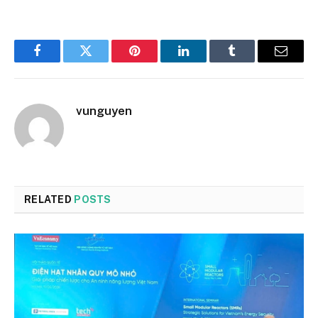
Facebook
Twitter
Pinterest
LinkedIn
Tumblr
Email
vunguyen
RELATED
POSTS