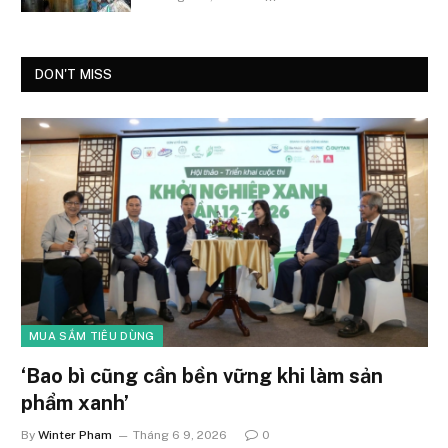
DON'T MISS
MUA SẮM TIÊU DÙNG
‘Bao bì cũng cần bền vững khi làm sản
phẩm xanh’
By
Winter Pham
Tháng 6 9, 2026
0