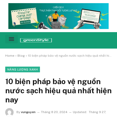
Cảnh báo
Tin tức & Xu hướng
Sống xanh hằng ngày
Chiến dịch – Sự kiện
Câu chuyện
Green network
Home
»
Blog
»
10 biện pháp bảo vệ nguồn nước sạch hiệu quả nhất hiện nay
NĂNG LƯỢNG XANH
10 biện pháp bảo vệ nguồn
nước sạch hiệu quả nhất hiện
nay
By
vunguyen
Tháng 8 20, 2024
Updated:
Tháng 9 27,