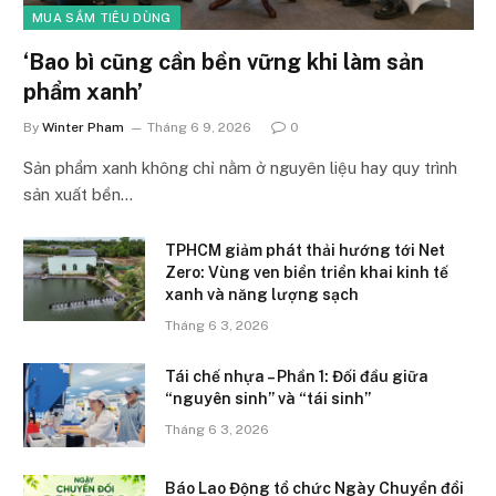
MUA SẮM TIÊU DÙNG
‘Bao bì cũng cần bền vững khi làm sản
phẩm xanh’
By
Winter Pham
Tháng 6 9, 2026
0
Sản phẩm xanh không chỉ nằm ở nguyên liệu hay quy trình
sản xuất bền…
TPHCM giảm phát thải hướng tới Net
Zero: Vùng ven biển triển khai kinh tế
xanh và năng lượng sạch
Tháng 6 3, 2026
Tái chế nhựa – Phần 1: Đối đầu giữa
“nguyên sinh” và “tái sinh”
Tháng 6 3, 2026
Báo Lao Động tổ chức Ngày Chuyển đổi