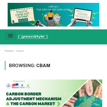
Cảnh báo
Tin tức & Xu hướng
Sống xanh hằng ngày
Chiến dịch – Sự kiện
Câu chuyện
Green network
Home
»
cbam
BROWSING:
CBAM