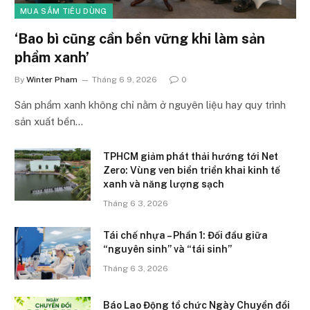
MUA SẮM TIÊU DÙNG
‘Bao bì cũng cần bền vững khi làm sản
phẩm xanh’
By
Winter Pham
Tháng 6 9, 2026
0
Sản phẩm xanh không chỉ nằm ở nguyên liệu hay quy trình
sản xuất bền…
TPHCM giảm phát thải hướng tới Net
Zero: Vùng ven biển triển khai kinh tế
xanh và năng lượng sạch
Tháng 6 3, 2026
Tái chế nhựa – Phần 1: Đối đầu giữa
“nguyên sinh” và “tái sinh”
Tháng 6 3, 2026
Báo Lao Động tổ chức Ngày Chuyển đổi