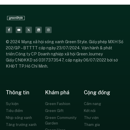
© 2024 Mạng xã hội sống xanh Green Style. Giấy phép MXH Số
202/GP – BTTTT cấp ngày 23/07/2024. Vận hành & phát
triển:Công ty CP Doanh nghiệp xã hội Green Journey
Giấy CNĐKKD số 0317373547, cấp ngày 06/07/2022 bởi sở
KHĐT TP.Hồ Chí Minh.
Thông tin
Khám phá
Cộng đồng
Sự kiện
Green Fashion
Cẩm nang
Tiêu điểm
Green Gift
Kết nối
Nhịp sống xanh
Green Community
Thư viện
Garden
Tăng trưởng xanh
Tham gia