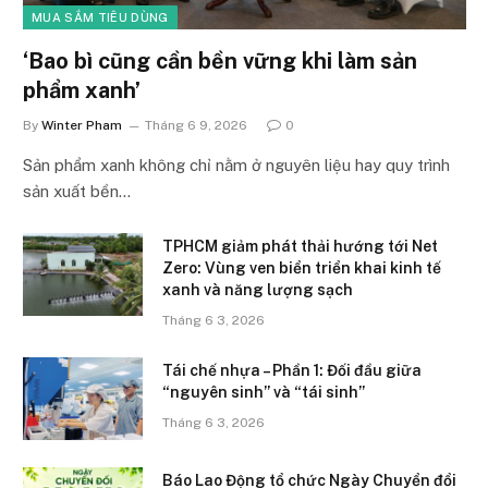
MUA SẮM TIÊU DÙNG
‘Bao bì cũng cần bền vững khi làm sản
phẩm xanh’
By
Winter Pham
Tháng 6 9, 2026
0
Sản phẩm xanh không chỉ nằm ở nguyên liệu hay quy trình
sản xuất bền…
TPHCM giảm phát thải hướng tới Net
Zero: Vùng ven biển triển khai kinh tế
xanh và năng lượng sạch
Tháng 6 3, 2026
Tái chế nhựa – Phần 1: Đối đầu giữa
“nguyên sinh” và “tái sinh”
Tháng 6 3, 2026
Báo Lao Động tổ chức Ngày Chuyển đổi