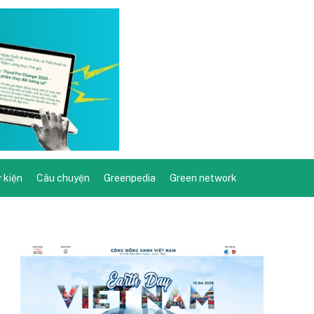
ự kiện
Câu chuyện
Greenpedia
Green network