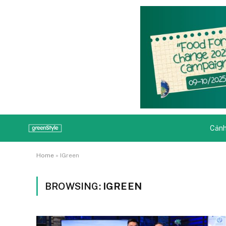
Cảnh
Home
»
IGreen
BROWSING:
IGREEN