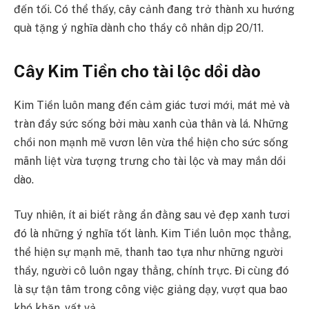
đến tối. Có thể thấy, cây cảnh đang trở thành xu hướng
quà tặng ý nghĩa dành cho thầy cô nhân dịp 20/11.
Cây Kim Tiền cho tài lộc dồi dào
Kim Tiền luôn mang đến cảm giác tươi mới, mát mẻ và
tràn đầy sức sống bởi màu xanh của thân và lá. Những
chồi non mạnh mẽ vươn lên vừa thể hiện cho sức sống
mãnh liệt vừa tượng trưng cho tài lộc và may mắn dồi
dào.
Tuy nhiên, ít ai biết rằng ẩn đằng sau vẻ đẹp xanh tươi
đó là những ý nghĩa tốt lành. Kim Tiền luôn mọc thẳng,
thể hiện sự mạnh mẽ, thanh tao tựa như những người
thầy, người cô luôn ngay thẳng, chính trực. Đi cùng đó
là sự tận tâm trong công việc giảng dạy, vượt qua bao
khó khăn, vất vả.