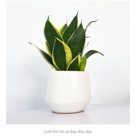
Lưỡi Hổ với vẻ đẹp độc đáo