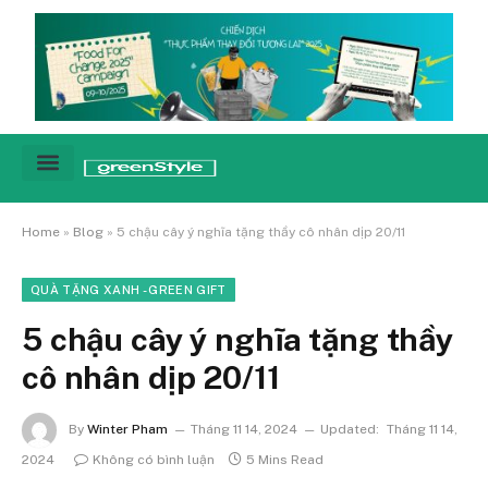
Cảnh báo
Tin tức & Xu hướng
Sống xanh hằng ngày
Chiến dịch – Sự kiện
Câu chuyện
Green network
Home
»
Blog
»
5 chậu cây ý nghĩa tặng thầy cô nhân dịp 20/11
QUÀ TẶNG XANH - GREEN GIFT
5 chậu cây ý nghĩa tặng thầy
cô nhân dịp 20/11
By
Winter Pham
Tháng 11 14, 2024
Updated:
Tháng 11 14,
2024
Không có bình luận
5 Mins Read