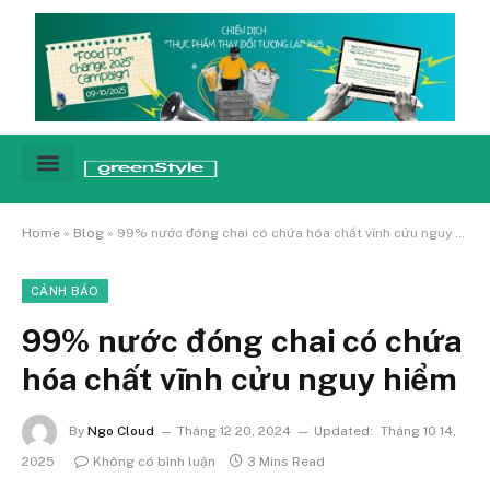
Cảnh báo
Tin tức & Xu hướng
Sống xanh hằng ngày
Chiến dịch – Sự kiện
Câu chuyện
Green network
Home
»
Blog
»
99% nước đóng chai có chứa hóa chất vĩnh cửu nguy hiểm
CẢNH BÁO
99% nước đóng chai có chứa
hóa chất vĩnh cửu nguy hiểm
By
Ngo Cloud
Tháng 12 20, 2024
Updated:
Tháng 10 14,
2025
Không có bình luận
3 Mins Read