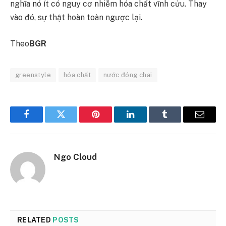
nghĩa nó ít có nguy cơ nhiễm hóa chất vĩnh cửu. Thay
vào đó, sự thật hoàn toàn ngược lại.
Theo
BGR
greenstyle
hóa chất
nước đóng chai
Facebook
Twitter
Pinterest
LinkedIn
Tumblr
Email
Ngo Cloud
RELATED
POSTS