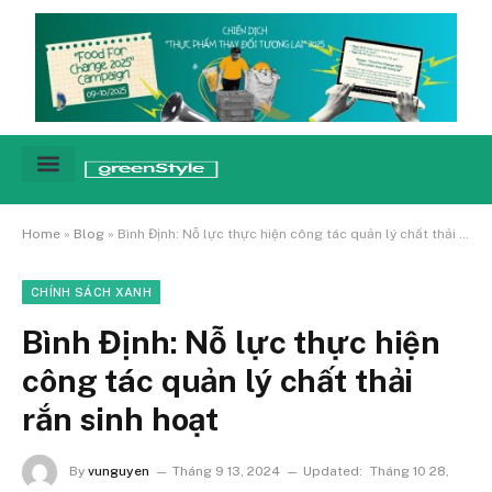
Cảnh báo
Tin tức & Xu hướng
Sống xanh hằng ngày
Chiến dịch – Sự kiện
Câu chuyện
Green network
Home
»
Blog
»
Bình Định: Nỗ lực thực hiện công tác quản lý chất thải rắn sinh hoạt
CHÍNH SÁCH XANH
Bình Định: Nỗ lực thực hiện
công tác quản lý chất thải
rắn sinh hoạt
By
vunguyen
Tháng 9 13, 2024
Updated:
Tháng 10 28,