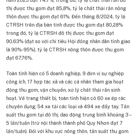
năm 2023 đạt 74,7%, trong đó, tỷ lệ chất thải rắn đô
thị được thu gom đạt 85,8%, tỷ lệ chất thải rắn nông
thôn được thu gom đạt 61%. Đến tháng 8/2024, tỷ lệ
CTRSH trên địa bàn tỉnh được thu gom đạt 80,28%
trong đó, tỷ lệ CTRSH đô thị được thu gom đạt
90,63% (đạt so với chỉ tiêu Hội đồng nhân dân tỉnh giao
là 90%-95%), tỷ lệ CTRSH nông thôn được thu gom
đạt 67,76%.
Toàn tỉnh hiện có 5 doanh nghiệp, 9 đơn vị sự nghiệp
công ích, 17 hợp tác xã và các cá nhân tham gia hoạt
động thu gom, vận chuyển, xử lý chất thải rắn sinh
hoạt. Về trang thiết bị, toàn tỉnh hiện có 60 xe ép rác
chuyên dụng; 54 xe tải các loại và 494 xe đẩy tay. Tần
suất thu gom tại đô thị, dao động trung bình khoảng 3 –
5 lần/tuần (trừ nội thành thành phố Quy Nhơn đạt 7
lần/tuần). Đối với khu vực nông thôn, tần suất thu gom