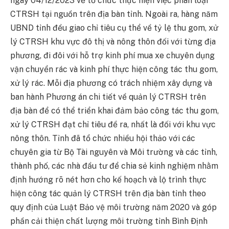
ngày 04/12/2023 về tổ chức thực hiện việc phân loại
CTRSH tại nguồn trên địa bàn tỉnh. Ngoài ra, hàng năm
UBND tỉnh đều giao chỉ tiêu cụ thể về tỷ lệ thu gom, xử
lý CTRSH khu vực đô thị và nông thôn đối với từng địa
phương, đi đôi với hỗ trợ kinh phí mua xe chuyên dụng
vận chuyển rác và kinh phí thực hiện công tác thu gom,
xử lý rác. Mỗi địa phương có trách nhiệm xây dựng và
ban hành Phương án chi tiết về quản lý CTRSH trên
địa bàn để có thể triển khai đảm bảo công tác thu gom,
xử lý CTRSH đạt chỉ tiêu đề ra, nhất là đối với khu vực
nông thôn. Tỉnh đã tổ chức nhiều hội thảo với các
chuyên gia từ Bộ Tài nguyên và Môi trường và các tỉnh,
thành phố, các nhà đầu tư để chia sẻ kinh nghiệm nhằm
định hướng rõ nét hơn cho kế hoạch và lộ trình thực
hiện công tác quản lý CTRSH trên địa bàn tỉnh theo
quy định của Luật Bảo vệ môi trường năm 2020 và góp
phần cải thiện chất lượng môi trường tỉnh Bình Định