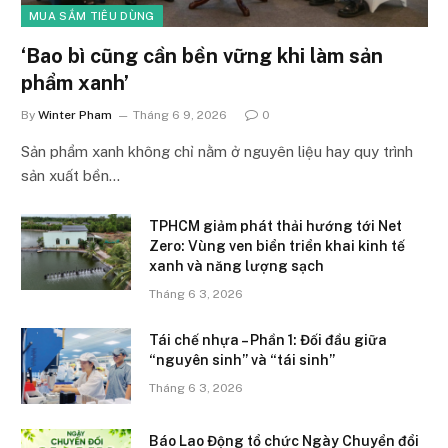
MUA SẮM TIÊU DÙNG
‘Bao bì cũng cần bền vững khi làm sản
phẩm xanh’
By
Winter Pham
Tháng 6 9, 2026
0
Sản phẩm xanh không chỉ nằm ở nguyên liệu hay quy trình
sản xuất bền…
TPHCM giảm phát thải hướng tới Net
Zero: Vùng ven biển triển khai kinh tế
xanh và năng lượng sạch
Tháng 6 3, 2026
Tái chế nhựa – Phần 1: Đối đầu giữa
“nguyên sinh” và “tái sinh”
Tháng 6 3, 2026
Báo Lao Động tổ chức Ngày Chuyển đổi