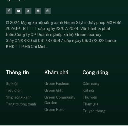
© 2024 Mạng xã hội sống xanh Green Style. Giấy phép MXH Số
202/GP – BTTTT cấp ngày 23/07/2024. Vận hành & phát
triển:Công ty CP Doanh nghiệp xã hội Green Journey
Giấy CNĐKKD số 0317373547, cấp ngày 06/07/2022 bởi sở
KHĐT TP.Hồ Chí Minh.
Thông tin
Khám phá
Cộng đồng
Sự kiện
Green Fashion
Cẩm nang
Tiêu điểm
Green Gift
Kết nối
Nhịp sống xanh
Green Community
Thư viện
Garden
Tăng trưởng xanh
Tham gia
Green Hero
Truyền thông