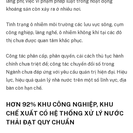
lãng phí; việc vi phạm pháp luật trong hoạt động
khoáng sản còn xảy ra ở nhiều nơi.
Tình trạng ô nhiễm môi trường các lưu vực sông, cụm
công nghiệp, làng nghề, ô nhiễm không khí tại các đô
thị chưa được quan tâm khắc phục.
Công tác phân cấp, phân quyền, cải cách thủ tục hành
chính chưa triệt để; công tác chuyển đổi số trong
Ngành chưa đáp ứng với yêu cầu quản trị hiện đại. Hiệu
lực, hiệu quả quản lý nhà nước trên một số lĩnh vực, địa
bàn còn hạn chế.
HƠN 92% KHU CÔNG NGHIỆP, KHU
CHẾ XUẤT CÓ HỆ THỐNG XỬ LÝ NƯỚC
THẢI ĐẠT QUY CHUẨN