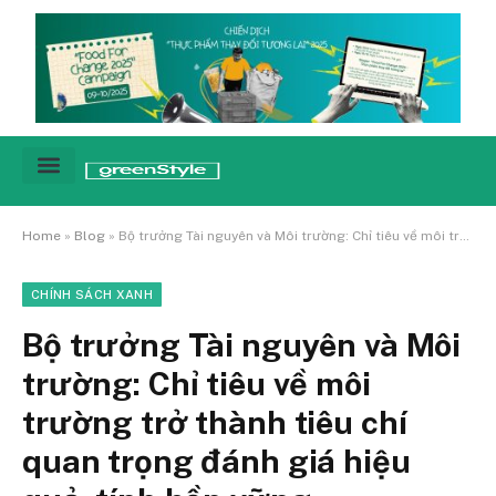
Cảnh báo
Tin tức & Xu hướng
Sống xanh hằng ngày
Chiến dịch – Sự kiện
Câu chuyện
Green network
Home
»
Blog
»
Bộ trưởng Tài nguyên và Môi trường: Chỉ tiêu về môi trường trở thành tiêu chí quan trọng đánh giá hiệu quả, tính bền vững
CHÍNH SÁCH XANH
Bộ trưởng Tài nguyên và Môi
trường: Chỉ tiêu về môi
trường trở thành tiêu chí
quan trọng đánh giá hiệu