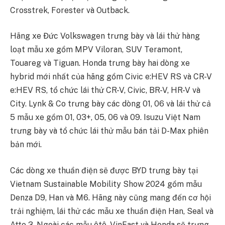
Crosstrek, Forester và Outback.
Hãng xe Đức Volkswagen trưng bày và lái thử hàng
loạt mẫu xe gồm MPV Viloran, SUV Teramont,
Touareg và Tiguan. Honda trưng bày hai dòng xe
hybrid mới nhất của hãng gồm Civic e:HEV RS và CR-V
e:HEV RS, tổ chức lái thử CR-V, Civic, BR-V, HR-V và
City. Lynk & Co trưng bày các dòng 01, 06 và lái thử cả
5 mẫu xe gồm 01, 03+, 05, 06 và 09. Isuzu Việt Nam
trưng bày và tổ chức lái thử mẫu bán tải D-Max phiên
bản mới.
Các dòng xe thuần điện sẽ được BYD trưng bày tại
Vietnam Sustainable Mobility Show 2024 gồm mẫu
Denza D9, Han và M6. Hãng này cũng mang đến cơ hội
trải nghiệm, lái thử các mẫu xe thuần điện Han, Seal và
Atto 3. Ngoài các mẫu ôtô, VinFast và Honda sẽ trưng