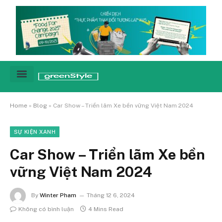
Cảnh báo
Tin tức & Xu hướng
Sống xanh hằng ngày
Chiến dịch – Sự kiện
Câu chuyện
Green network
Home
»
Blog
»
Car Show – Triển lãm Xe bền vững Việt Nam 2024
SỰ KIỆN XANH
Car Show – Triển lãm Xe bền
vững Việt Nam 2024
By
Winter Pham
Tháng 12 6, 2024
Không có bình luận
4 Mins Read