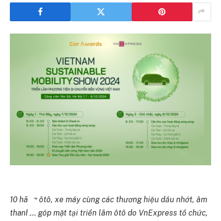
10 hãng ôtô, xe máy cùng các thương hiệu dầu nhớt, âm
thanh… góp mặt tại triển lãm ôtô do VnExpress tổ chức,