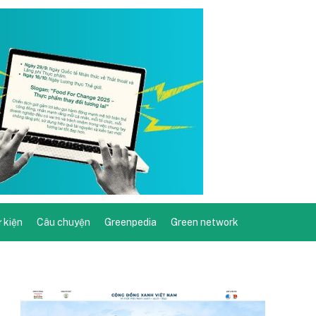
ự kiện
Câu chuyện
Greenpedia
Green network