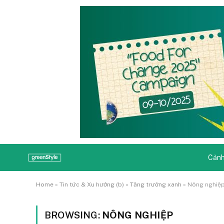
Cảnh
Home
»
Tin tức & Xu hướng (b)
»
Tăng trưởng xanh
»
Nông nghiệ
BROWSING:
NÔNG NGHIỆP