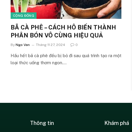
CỘNG ĐỒNG
BÃ CÀ PHÊ – CÁCH HÔ BIẾN THÀNH
PHÂN BÓN VÔ CÙNG HIỆU QUẢ
By
Ngo Van
Tháng 11 27, 2024
0
Hầu hết bã cà phê đều bị bỏ đi sau quá trình tạo ra một
loại thức uống thơm ngon.…
Thông tin
Khám phá