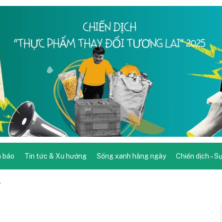
 báo
Tin tức & Xu hướng
Sống xanh hằng ngày
Chiến dịch – S
p