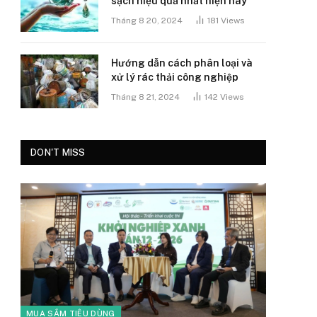
sạch hiệu quả nhất hiện nay
Tháng 8 20, 2024
181
Views
Hướng dẫn cách phân loại và
xử lý rác thải công nghiệp
Tháng 8 21, 2024
142
Views
DON'T MISS
MUA SẮM TIÊU DÙNG