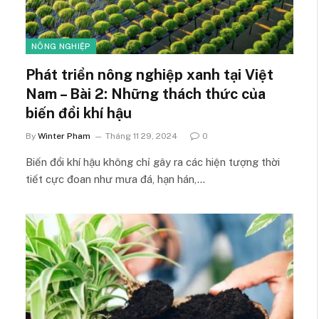
NÔNG NGHIỆP
Phát triển nông nghiệp xanh tại Việt
Nam – Bài 2: Những thách thức của
biến đổi khí hậu
By
Winter Pham
Tháng 11 29, 2024
0
Biến đổi khí hậu không chỉ gây ra các hiện tượng thời
tiết cực đoan như mưa đá, hạn hán,…