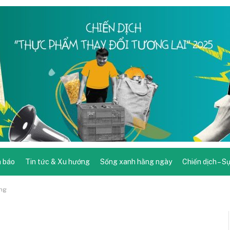
 báo
Tin tức & Xu hướng
Sống xanh hằng ngày
Chiến dịch – S
ững