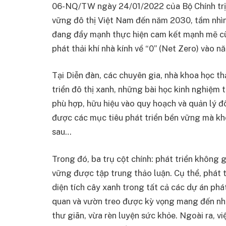
06-NQ/TW ngày 24/01/2022 của Bộ Chính trị v
vững đô thị Việt Nam đến năm 2030, tầm nhì
đang đẩy mạnh thực hiện cam kết mạnh mẽ c
phát thải khí nhà kính về “0” (Net Zero) vào 
Tại Diễn đàn, các chuyên gia, nhà khoa học t
triển đô thị xanh, những bài học kinh nghiệm 
phù hợp, hữu hiệu vào quy hoạch và quản lý đ
được các mục tiêu phát triển bền vững mà kh
sau…
Trong đó, ba trụ cột chính: phát triển không 
vững được tập trung thảo luận. Cụ thể, phát 
diện tích cây xanh trong tất cả các dự án phát
quan và vườn treo được kỳ vọng mang đến nh
thư giãn, vừa rèn luyện sức khỏe. Ngoài ra, v