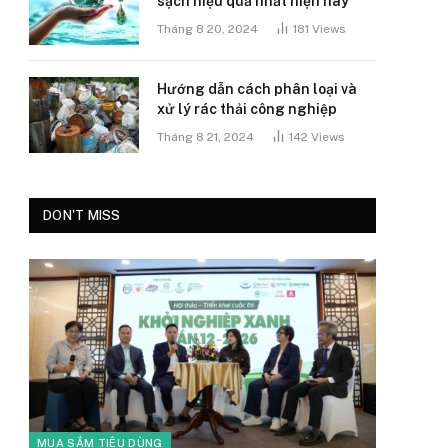
sạch hiệu quả nhất hiện nay
Tháng 8 20, 2024
181
Views
Hướng dẫn cách phân loại và
xử lý rác thải công nghiệp
Tháng 8 21, 2024
142
Views
DON'T MISS
MUA SẮM TIÊU DÙNG