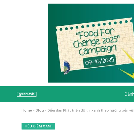
Cảnh
Home
»
Blog
»
Diễn đàn Phát triển đô thị xanh theo hướng bền v
TIÊU ĐIỂM XANH