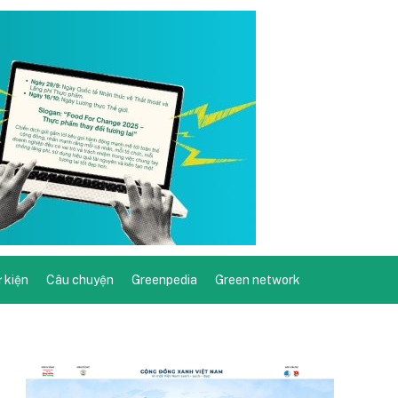
ự kiện
Câu chuyện
Greenpedia
Green network