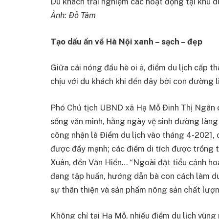
Du khách trải nghiệm các hoạt động tại khu d
Ảnh: Đỗ Tâm
Tạo dấu ấn về Hà Nội xanh – sạch – đẹp
Giữa cái nóng đầu hè oi ả, điểm du lịch cấp 
chịu với du khách khi đến đây bởi con đường 
Phó Chủ tịch UBND xã Hạ Mỗ Đinh Thị Ngân chi
sống văn minh, hằng ngày vệ sinh đường làn
công nhận là Điểm du lịch vào tháng 4-2021, 
được đẩy mạnh; các điểm di tích được trồng t
Xuân, đền Văn Hiến… “Ngoài đặt tiểu cảnh hoa
đang tập huấn, hướng dẫn bà con cách làm du
sự thân thiện và sản phẩm nông sản chất lượn
Không chỉ tại Hạ Mỗ, nhiều điểm du lịch vùn