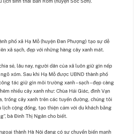
u lịch sinh thái Bản Rõm (huyện Sóc Sơn).
thành phố xã Hạ Mỗ (huyện Đan Phượng) tạo sự dễ
liên xã sạch, đẹp với những hàng cây xanh mát.
a sẻ, lâu nay, người dân của xã luôn giữ gìn nếp
g ngõ xóm. Sau khi Hạ Mỗ được UBND thành phố
công tác giữ gìn môi trường xanh – sạch – đẹp càng
hêm nhiều cây xanh như: Chùa Hải Giác, đình Vạn
, trồng cây xanh trên các tuyến đường, chúng tôi
 lịch cộng đồng, tạo thiện cảm với du khách bằng
g”, bà Đinh Thị Ngân cho biết.
g ngoại thành Hà Nội đang có sự chuyển biến mạnh