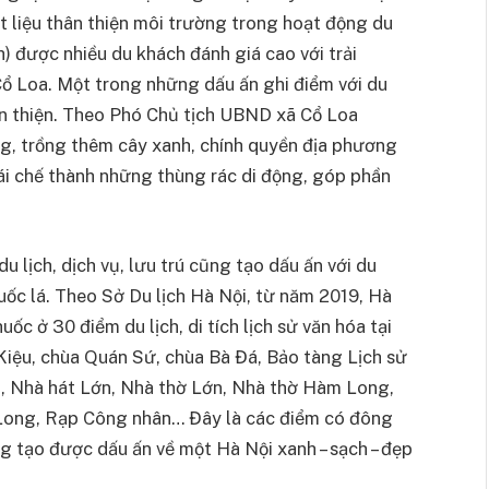
 liệu thân thiện môi trường trong hoạt động du
) được nhiều du khách đánh giá cao với trải
 Cổ Loa. Một trong những dấu ấn ghi điểm với du
ân thiện. Theo Phó Chủ tịch UBND xã Cổ Loa
ng, trồng thêm cây xanh, chính quyền địa phương
i chế thành những thùng rác di động, góp phần
u lịch, dịch vụ, lưu trú cũng tạo dấu ấn với du
uốc lá. Theo Sở Du lịch Hà Nội, từ năm 2019, Hà
uốc ở 30 điểm du lịch, di tích lịch sử văn hóa tại
iệu, chùa Quán Sứ, chùa Bà Đá, Bảo tàng Lịch sử
a, Nhà hát Lớn, Nhà thờ Lớn, Nhà thờ Hàm Long,
Long, Rạp Công nhân… Đây là các điểm có đông
ng tạo được dấu ấn về một Hà Nội xanh – sạch – đẹp