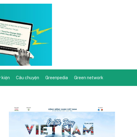
ự kiện
Câu chuyện
Greenpedia
Green network