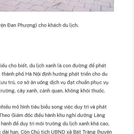
uyện Đan Phượng) cho khách du lịch
.
ếu cho biết, du lịch xanh là con đường để phát
à thành phố Hà Nội định hướng phát triển cho du
 lưu trú, cơ sở ăn uống dịch vụ đạt chuẩn phục vụ
trường, cây xanh, cảnh quan, không khói thuốc.
hiều mô hình tiêu biểu song việc duy trì và phát
. Theo Giám đốc điều hành khu nghỉ dưỡng Làng
n hành để duy trì môi trường du lịch xanh khá cao,
ược dài hạn. Còn Chủ tịch UBND xã Bát Tràng (huyện