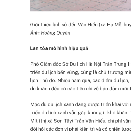
Giới thiệu lịch sử đền Văn Hiến (xã Hạ Mỗ, h
Ảnh: Hoàng Quyên
Lan tỏa mô hình hiệu quả
Phó Giám đốc Sở Du lịch Hà Nội Trần Trung Hi
triển du lịch bền vững, cũng là chủ trương m
lịch Thủ đô. Nhiều năm qua, các điểm du lịch,
du khách đều có các tiêu chí về bảo đảm môi 
Mặc dù du lịch xanh đang được triển khai với n
triển du lịch xanh vẫn gặp không ít khó khăn
Mít (thị xã Sơn Tây) Trần Văn Hiếu, chi phí vậ
đòi hỏi các đơn vị phải kiên trì và có chiến l