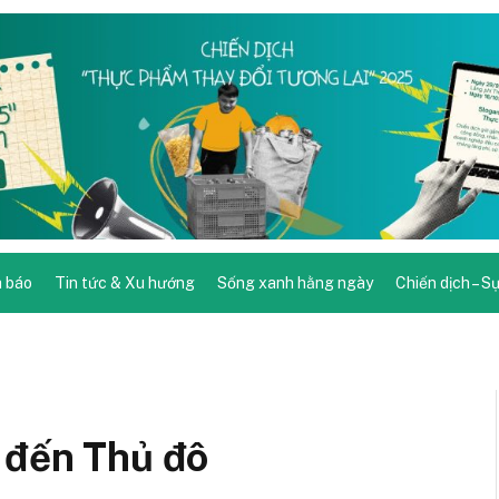
 báo
Tin tức & Xu hướng
Sống xanh hằng ngày
Chiến dịch – S
 đến Thủ đô