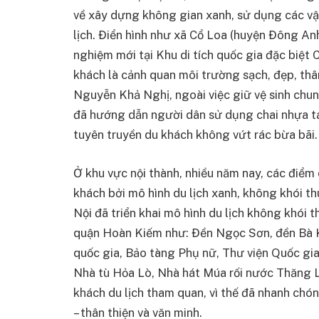
về xây dựng không gian xanh, sử dụng các vật
lịch. Điển hình như xã Cổ Loa (huyện Đông Anh
nghiệm mới tại Khu di tích quốc gia đặc biệt
khách là cảnh quan môi trường sạch, đẹp, th
Nguyễn Khả Nghị, ngoài việc giữ vệ sinh chu
đã hướng dẫn người dân sử dụng chai nhựa tá
tuyên truyền du khách không vứt rác bừa bãi.
Ở khu vực nội thành, nhiều năm nay, các điểm d
khách bởi mô hình du lịch xanh, không khói th
Nội đã triển khai mô hình du lịch không khói th
quận Hoàn Kiếm như: Đền Ngọc Sơn, đền Bà K
quốc gia, Bảo tàng Phụ nữ, Thư viện Quốc gi
Nhà tù Hỏa Lò, Nhà hát Múa rối nước Thăng 
khách du lịch tham quan, vì thế đã nhanh chó
– thân thiện và văn minh.