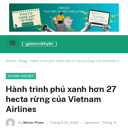
Cảnh báo
Tin tức & Xu hướng
Sống xanh hằng ngày
Chiến dịch – Sự kiện
Câu chuyện
Green network
Home
»
Blog
»
Hành trình phủ xanh hơn 27 hecta rừng của Vietnam Airlines
DOANH NGHIỆP
Hành trình phủ xanh hơn 27
hecta rừng của Vietnam
Airlines
By
Winter Pham
Tháng 8 22, 2024
Updated:
Tháng 10