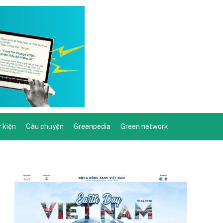
ự kiện
Câu chuyện
Greenpedia
Green network