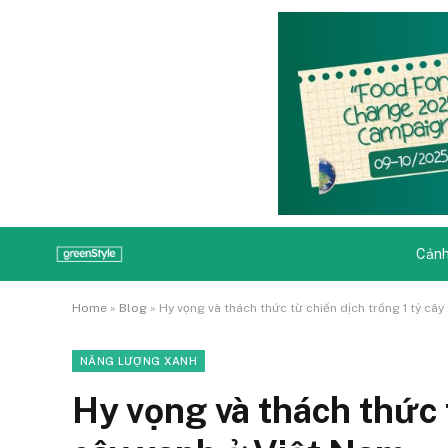
Cảnh
Home
»
Blog
»
Hy vọng và thách thức từ chiến dịch trồng 1 tỷ câ
NĂNG LƯỢNG XANH
Hy vọng và thách thức t