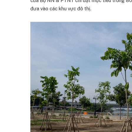
của Bộ NN & PTNT chỉ đặt mục tiêu trồng 80.
đưa vào các khu vực đô thị.