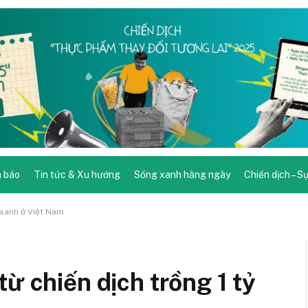
 báo
Tin tức & Xu hướng
Sống xanh hằng ngày
Chiến dịch – S
y xanh ở Việt Nam
ừ chiến dịch trồng 1 tỷ