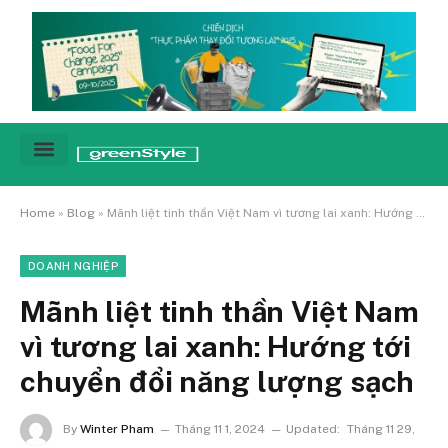
Cảnh báo
Tin tức & Xu hướng
Sống xanh hằng ngày
Chiến dịch – Sự kiện
Câu chuyện
Green network
Home
»
Blog
»
Mãnh liệt tinh thần Việt Nam vì tương lai xanh: Hướng tới chuyển đổi năng lượng sạch
DOANH NGHIỆP
Mãnh liệt tinh thần Việt Nam
vì tương lai xanh: Hướng tới
chuyển đổi năng lượng sạch
By
Winter Pham
Tháng 11 1, 2024
Updated:
Tháng 11 29,