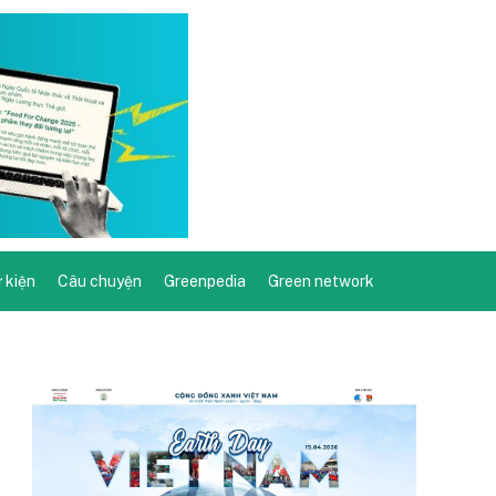
ự kiện
Câu chuyện
Greenpedia
Green network