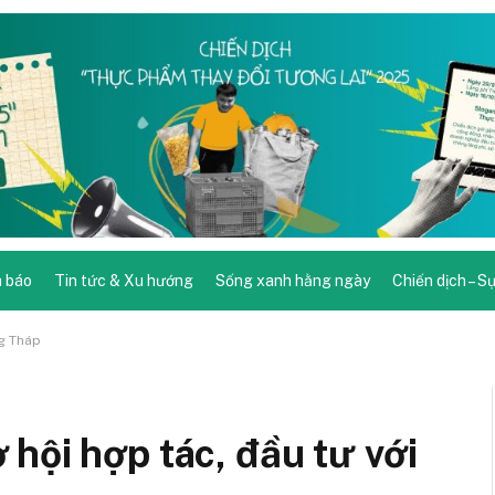
 báo
Tin tức & Xu hướng
Sống xanh hằng ngày
Chiến dịch – S
ng Tháp
hội hợp tác, đầu tư với