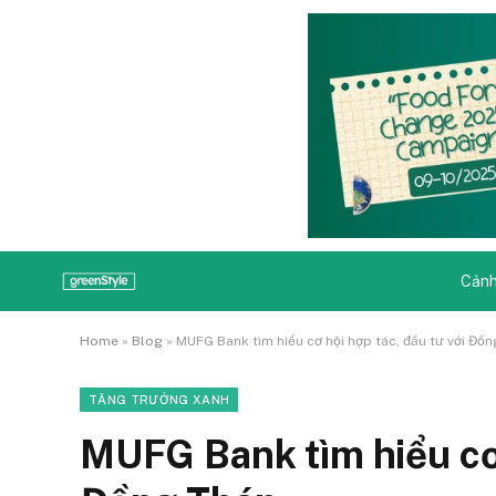
Cảnh
Home
»
Blog
»
MUFG Bank tìm hiểu cơ hội hợp tác, đầu tư với Đồ
TĂNG TRƯỞNG XANH
MUFG Bank tìm hiểu cơ 