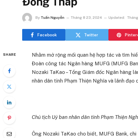
Đồng Tháp
By
Tuấn Nguyễn
Tháng 8 23, 2024
Updated:
Tháng
Facebook
Twitter
Pinter
Nhằm mở rộng mối quan hệ hợp tác và tìm hiểu
SHARE
Đoàn công tác Ngân hàng MUFG (MUFG Bank),
Nozaki TaKao – Tổng Giám đốc Ngân hàng làm
nhân dân tỉnh Phạm Thiện Nghĩa và lãnh đạo c
Chủ tịch Uỷ ban nhân dân tỉnh Phạm Thiện Nghĩ
Ông Nozaki TaKao cho biết, MUFG Bank, chi n