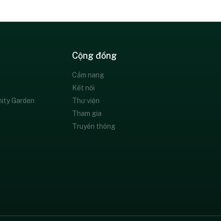
Cộng đồng
Cẩm nang
Kết nối
ity Garden
Thư viện
Tham gia
Truyền thông