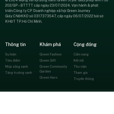
© 2024 Mạng xã hội sống xanh Green Style. Giấy phép MXH Số
202/GP – BTTTT cấp ngày 23/07/2024. Vận hành & phát
triển:Công ty CP Doanh nghiệp xã hội Green Journey
Giấy CNĐKKD số 0317373547, cấp ngày 06/07/2022 bởi sở
KHĐT TP.Hồ Chí Minh.
Thông tin
Khám phá
Cộng đồng
Sự kiện
Green Fashion
Cẩm nang
Tiêu điểm
Green Gift
Kết nối
Nhịp sống xanh
Green Community
Thư viện
Garden
Tăng trưởng xanh
Tham gia
Green Hero
Truyền thông
© All rights reserved
Chính sách bảo mật
Thỏa thuận người dùng
Liên hệ