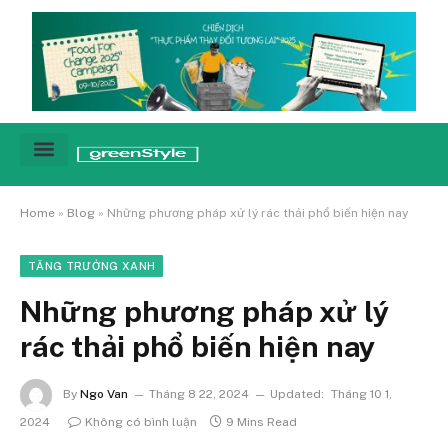
Cảnh báo
Tin tức & Xu hướng
Sống xanh hằng ngày
Chiến dịch – Sự kiện
Câu chuyện
Green network
Home
»
Blog
»
Những phương pháp xử lý rác thải phổ biến hiện nay
TĂNG TRƯỞNG XANH
Những phương pháp xử lý
rác thải phổ biến hiện nay
By
Ngo Van
Tháng 8 22, 2024
Updated:
Tháng 10 1,
2024
Không có bình luận
9 Mins Read