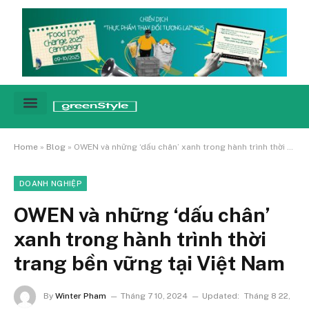
Cảnh báo
Tin tức & Xu hướng
Sống xanh hằng ngày
Chiến dịch – Sự kiện
Câu chuyện
Green network
Home
»
Blog
»
OWEN và những ‘dấu chân’ xanh trong hành trình thời trang bền vững tại Việt Nam
DOANH NGHIỆP
OWEN và những ‘dấu chân’
xanh trong hành trình thời
trang bền vững tại Việt Nam
By
Winter Pham
Tháng 7 10, 2024
Updated:
Tháng 8 22,