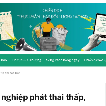
 báo
Tin tức & Xu hướng
Sống xanh hằng ngày
Chiến dịch – S
tín chỉ các bon
ghiệp phát thải thấp,