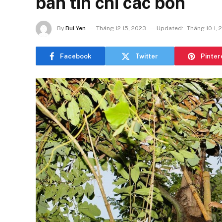
bán tín chỉ các bon
By
Bui Yen
Tháng 12 15, 2023
Updated:
Tháng 10 1, 
Facebook
Twitter
Pinter