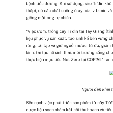
bệnh tiểu đường. Khi sử dụng, siro Tr’đin kh
thấp), có các chất chống ô-xy hóa, vitamin 
giống mật ong tự nhiên.
“Việc ươm, trồng cây Tr’đin tại Tây Giang (t
liệu phục vụ sản xuất, tạo sinh kế bền vững 
rừng, tái tạo và giữ nguồn nước, từ đó, giảm 
kính, tái tạo hệ sinh thái, môi trường sống c
thực hiện mục tiêu Net Zero tại COP26.” – anh
Người dân khai t
Bên cạnh việc phát triển sản phẩm từ cây Tr’
dược liệu sạch nhằm kết nối thu hoach và tiê