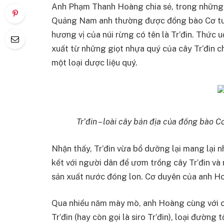
Anh Phạm Thanh Hoàng chia sẻ, trong những c
Quảng Nam anh thường được đồng bào Cơ tu “
hương vị của núi rừng có tên là Tr’đin. Thức 
xuất từ những giọt nhựa quý của cây Tr’đin 
một loại dược liệu quý.
Tr’đin – loài cây bản địa của đồng bào C
Nhận thấy, Tr’đin vừa bổ dưỡng lại mang lại n
kết với người dân để ươm trồng cây Tr’đin và
sản xuất nước đóng lon. Cơ duyên của anh Ho
Qua nhiều năm mày mò, anh Hoàng cùng với c
Tr’đin (hay còn gọi là siro Tr’đin), loại đườn