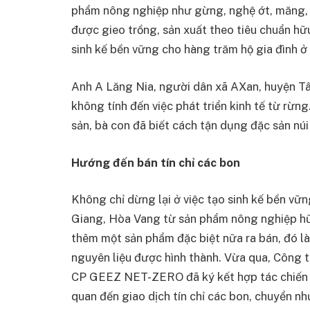
phẩm nông nghiệp như gừng, nghệ ớt, măng, 
được gieo trồng, sản xuất theo tiêu chuẩn hữ
sinh kế bền vững cho hàng trăm hộ gia đình 
Anh A Lăng Nia, người dân xã AXan, huyện Tâ
không tính đến việc phát triển kinh tế từ r
sản, bà con đã biết cách tận dụng đặc sản nú
Hướng đến bán tín chỉ các bon
Không chỉ dừng lại ở việc tạo sinh kế bền vữ
Giang, Hòa Vang từ sản phẩm nông nghiệp h
thêm một sản phẩm đặc biệt nữa ra bán, đó là 
nguyên liệu được hình thành. Vừa qua, Công
CP GEEZ NET-ZERO đã ký kết hợp tác chiến lư
quan đến giao dịch tín chỉ các bon, chuyển nh