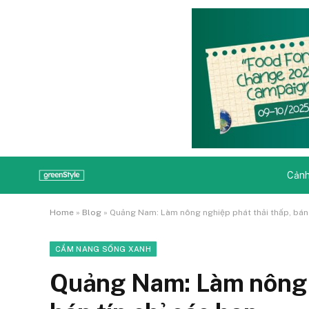
Cảnh
Home
»
Blog
»
Quảng Nam: Làm nông nghiệp phát thải thấp, bán 
CẨM NANG SỐNG XANH
Quảng Nam: Làm nông n