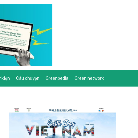
ự kiện
Câu chuyện
Greenpedia
Green network