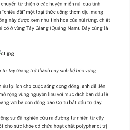
huyến từ thiện ở các huyện miền núi của tỉnh
chiêu đãi” một loại thức uống thơm dịu, mang
uống này được xem như tinh hoa của núi rừng, chiết
chỉ có ở vùng Tây Giang (Quảng Nam). Đây cũng là
ơ tu Tây Giang trở thành cây sinh kế bền vững
hiều lợi ích cho cuộc sống cộng đồng, anh đã liên
 mở rộng vùng nguyên liệu với mục đích ban đầu là
àng với bà con đồng bào Cơ tu bắt đầu từ đây.
ộng sự đã nghiên cứu ra đường tự nhiên từ cây
g tốt cho sức khỏe có chứa hoạt chất polyphenol trị