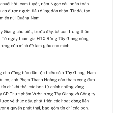
chuối hột, cam tuyết, nấm Ngọc cẩu hoàn toàn
u cơ được người tiêu đùng đón nhận. Từ đó, tạo
ở miền núi Quảng Nam.
y Giang cho biết, trước đây, bà con trong thôn
ừng. Từ ngày tham gia HTX Rừng Tây Giang nông
i rừng của mình để làm giàu cho mình.
ng cho đồng bào dân tộc thiểu số ở Tây Giang, Nam
ữu cơ, anh Phạm Thanh Hoàng còn tham vọng đưa
tín chỉ khí thải các bon từ chính những vùng
 ty CP Thực phẩm Vườn rừng Tây Giang và Công ty
ợc về thúc đẩy, phát triển các hoạt động liên
ượng quyền phát thải, bao gồm tín chỉ các bon.