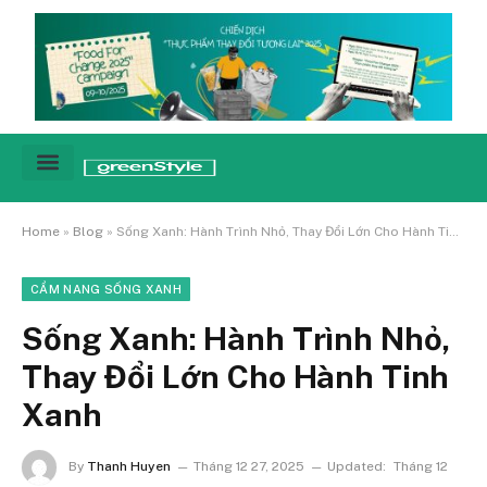
Cảnh báo
Tin tức & Xu hướng
Sống xanh hằng ngày
Chiến dịch – Sự kiện
Câu chuyện
Green network
Home
»
Blog
»
Sống Xanh: Hành Trình Nhỏ, Thay Đổi Lớn Cho Hành Tinh Xanh
CẨM NANG SỐNG XANH
Sống Xanh: Hành Trình Nhỏ,
Thay Đổi Lớn Cho Hành Tinh
Xanh
By
Thanh Huyen
Tháng 12 27, 2025
Updated:
Tháng 12