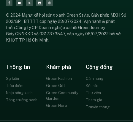
© 2024 Mạng xã hội sống xanh Green Style. Giấy phép MXH Số
202/GP – BTTTT cấp ngày 23/07/2024. Vận hành & phát
triển:Công ty CP Doanh nghiệp xã hội Green Journey
Giấy CNĐKKD số 0317373547, cấp ngày 06/07/2022 bởi sở
KHĐT TP.Hồ Chí Minh.
Thông tin
Khám phá
Cộng đồng
Sự kiện
Green Fashion
Cẩm nang
Tiêu điểm
Green Gift
Kết nối
Nhịp sống xanh
Green Community
Thư viện
Garden
Tăng trưởng xanh
Tham gia
Green Hero
Truyền thông
© All rights reserved