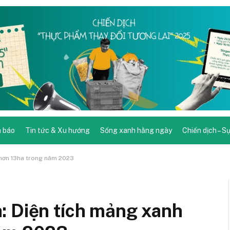
 báo
Tin tức & Xu hướng
Sống xanh hằng ngày
Chiến dịch – S
 hơn 13ha trong năm 2023
: Diện tích mảng xanh