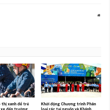
Websit
 thị xanh để trẻ
Khởi động Chương trình Phân
 xe đến trường
loại rác tại nguồn và Khánh