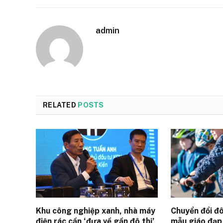
admin
RELATED
POSTS
Khu công nghiệp xanh, nhà máy
Chuyển đổi đô
điện rác cần ‘đưa về gần đô thị’
mẫu giáo đạp