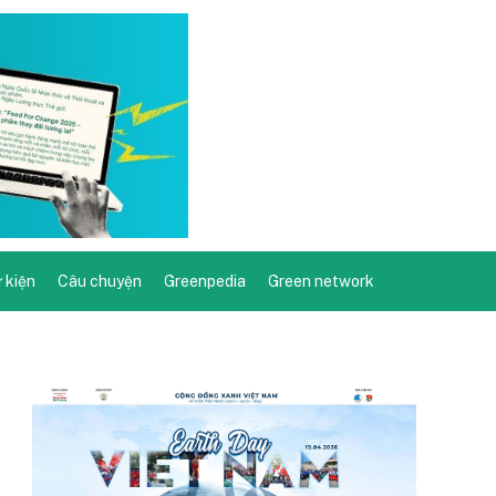
ự kiện
Câu chuyện
Greenpedia
Green network