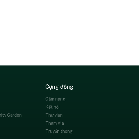
Cộng đồng
Cẩm nang
Kết nối
ity Garden
Thư viện
Tham gia
Truyền thông