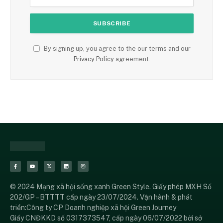
By signing up, you agree to the our terms and our
Privacy Policy
agreement.
© 2024 Mạng xã hội sống xanh Green Style. Giấy phép MXH Số
202/GP – BTTTT cấp ngày 23/07/2024. Vận hành & phát
triển:Công ty CP Doanh nghiệp xã hội Green Journey
Giấy CNĐKKD số 0317373547, cấp ngày 06/07/2022 bởi sở