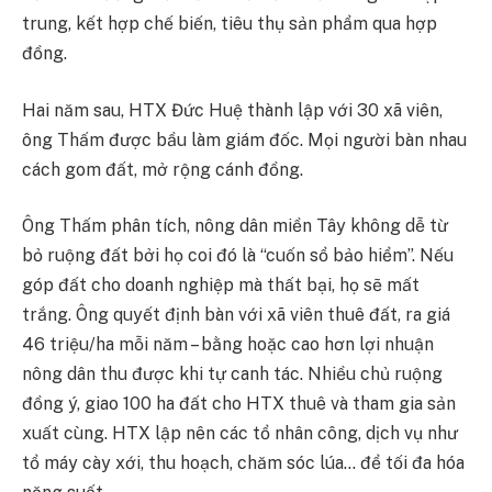
trung, kết hợp chế biến, tiêu thụ sản phẩm qua hợp
đồng.
Hai năm sau, HTX Đức Huệ thành lập với 30 xã viên,
ông Thấm được bầu làm giám đốc. Mọi người bàn nhau
cách gom đất, mở rộng cánh đồng.
Ông Thấm phân tích, nông dân miền Tây không dễ từ
bỏ ruộng đất bởi họ coi đó là “cuốn sổ bảo hiểm”. Nếu
góp đất cho doanh nghiệp mà thất bại, họ sẽ mất
trắng. Ông quyết định bàn với xã viên thuê đất, ra giá
46 triệu/ha mỗi năm – bằng hoặc cao hơn lợi nhuận
nông dân thu được khi tự canh tác. Nhiều chủ ruộng
đồng ý, giao 100 ha đất cho HTX thuê và tham gia sản
xuất cùng. HTX lập nên các tổ nhân công, dịch vụ như
tổ máy cày xới, thu hoạch, chăm sóc lúa… để tối đa hóa