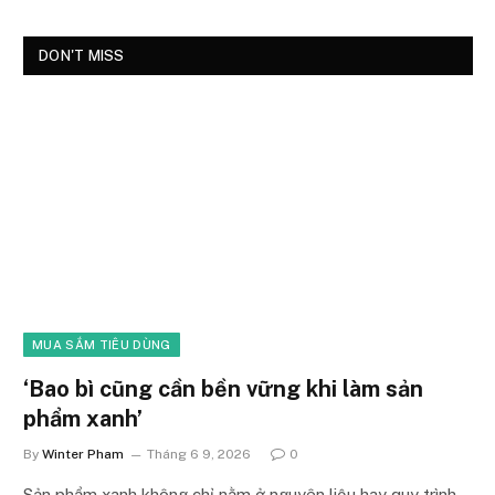
DON'T MISS
MUA SẮM TIÊU DÙNG
‘Bao bì cũng cần bền vững khi làm sản
phẩm xanh’
By
Winter Pham
Tháng 6 9, 2026
0
Sản phẩm xanh không chỉ nằm ở nguyên liệu hay quy trình