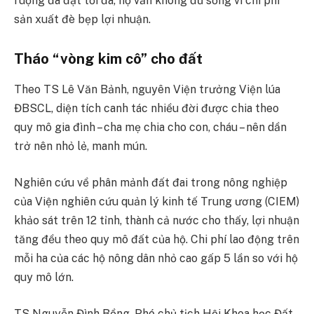
ruộng đã đạt tối đa, họ vẫn không đủ sống vì chi phí
sản xuất đè bẹp lợi nhuận.
Tháo “vòng kim cô” cho đất
Theo TS Lê Văn Bảnh, nguyên Viện trưởng Viện lúa
ĐBSCL, diện tích canh tác nhiều đời được chia theo
quy mô gia đình – cha mẹ chia cho con, cháu – nên dần
trở nên nhỏ lẻ, manh mún.
Nghiên cứu về phân mảnh đất đai trong nông nghiệp
của Viện nghiên cứu quản lý kinh tế Trung ương (CIEM)
khảo sát trên 12 tỉnh, thành cả nước cho thấy, lợi nhuận
tăng đều theo quy mô đất của hộ. Chi phí lao động trên
mỗi ha của các hộ nông dân nhỏ cao gấp 5 lần so với hộ
quy mô lớn.
TS Nguyễn Đình Bồng, Phó chủ tịch Hội Khoa học Đất