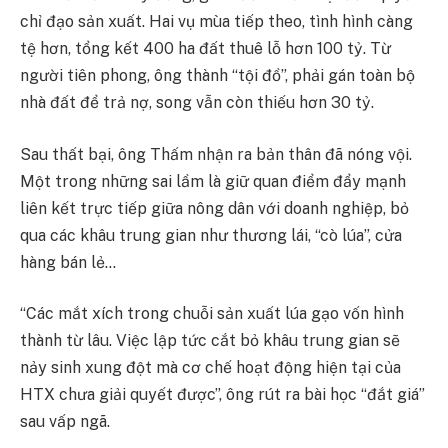
chỉ đạo sản xuất. Hai vụ mùa tiếp theo, tình hình càng
tệ hơn, tổng kết 400 ha đất thuê lỗ hơn 100 tỷ. Từ
người tiên phong, ông thành “tội đồ”, phải gán toàn bộ
nhà đất để trả nợ, song vẫn còn thiếu hơn 30 tỷ.
Sau thất bại, ông Thấm nhận ra bản thân đã nóng vội.
Một trong những sai lầm là giữ quan điểm đẩy mạnh
liên kết trực tiếp giữa nông dân với doanh nghiệp, bỏ
qua các khâu trung gian như thương lái, “cò lúa”, cửa
hàng bán lẻ…
“Các mắt xích trong chuỗi sản xuất lúa gạo vốn hình
thành từ lâu. Việc lập tức cắt bỏ khâu trung gian sẽ
nảy sinh xung đột mà cơ chế hoạt động hiện tại của
HTX chưa giải quyết được”, ông rút ra bài học “đắt giá”
sau vấp ngã.