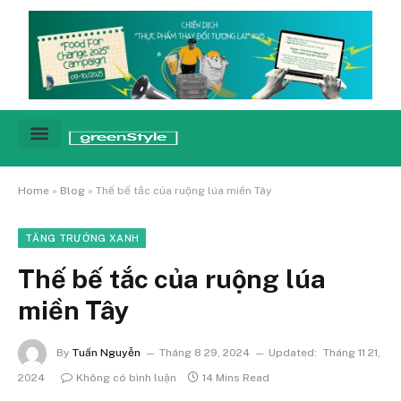
Cảnh báo
Tin tức & Xu hướng
Sống xanh hằng ngày
Chiến dịch – Sự kiện
Câu chuyện
Green network
Home
»
Blog
»
Thế bế tắc của ruộng lúa miền Tây
TĂNG TRƯỞNG XANH
Thế bế tắc của ruộng lúa
miền Tây
By
Tuấn Nguyễn
Tháng 8 29, 2024
Updated:
Tháng 11 21,
2024
Không có bình luận
14 Mins Read