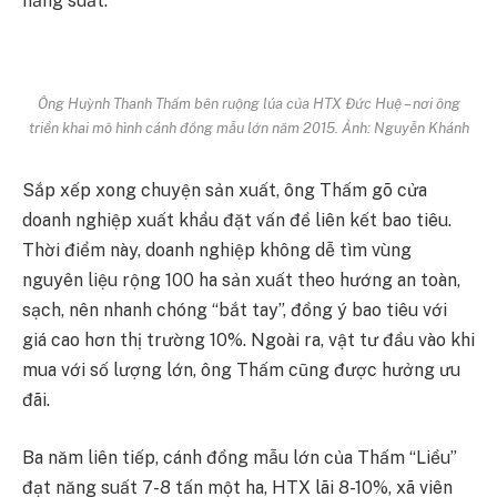
năng suất.
Ông Huỳnh Thanh Thấm bên ruộng lúa của HTX Đức Huệ – nơi ông
triển khai mô hình cánh đồng mẫu lớn năm 2015. Ảnh:
Nguyễn Khánh
Sắp xếp xong chuyện sản xuất, ông Thấm gõ cửa
doanh nghiệp xuất khẩu đặt vấn đề liên kết bao tiêu.
Thời điểm này, doanh nghiệp không dễ tìm vùng
nguyên liệu rộng 100 ha sản xuất theo hướng an toàn,
sạch, nên nhanh chóng “bắt tay”, đồng ý bao tiêu với
giá cao hơn thị trường 10%. Ngoài ra, vật tư đầu vào khi
mua với số lượng lớn, ông Thấm cũng được hưởng ưu
đãi.
Ba năm liên tiếp, cánh đồng mẫu lớn của Thấm “Liều”
đạt năng suất 7-8 tấn một ha, HTX lãi 8-10%, xã viên