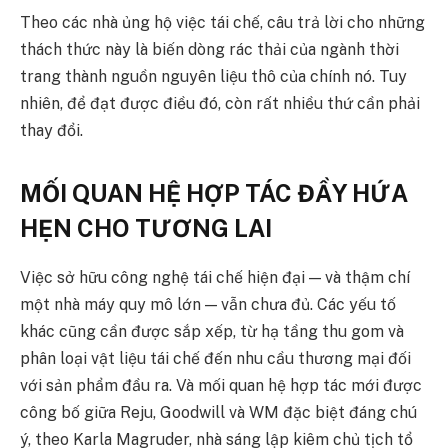
Theo các nhà ủng hộ việc tái chế, câu trả lời cho những
thách thức này là biến dòng rác thải của ngành thời
trang thành nguồn nguyên liệu thô của chính nó. Tuy
nhiên, để đạt được điều đó, còn rất nhiều thứ cần phải
thay đổi.
MỐI QUAN HỆ HỢP TÁC ĐẦY HỨA
HẸN CHO TƯƠNG LAI
Việc sở hữu công nghệ tái chế hiện đại — và thậm chí
một nhà máy quy mô lớn — vẫn chưa đủ. Các yếu tố
khác cũng cần được sắp xếp, từ hạ tầng thu gom và
phân loại vật liệu tái chế đến nhu cầu thương mại đối
với sản phẩm đầu ra. Và mối quan hệ hợp tác mới được
công bố giữa Reju, Goodwill và WM đặc biệt đáng chú
ý, theo Karla Magruder, nhà sáng lập kiêm chủ tịch tổ