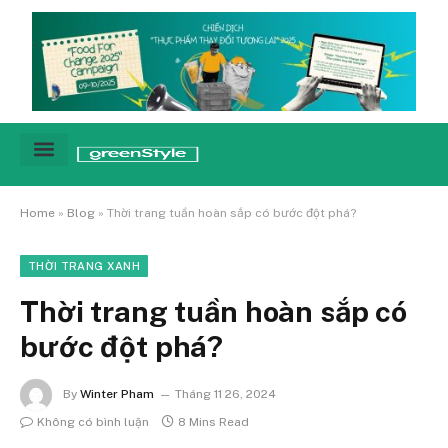
Cảnh báo
Tin tức & Xu hướng
Sống xanh hằng ngày
Chiến dịch – Sự kiện
Câu chuyện
Green network
Home
»
Blog
»
Thời trang tuần hoàn sắp có bước đột phá?
THỜI TRANG XANH
Thời trang tuần hoàn sắp có
bước đột phá?
By
Winter Pham
Tháng 11 26, 2024
Không có bình luận
8 Mins Read