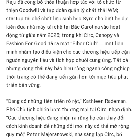
Reju đã công bố thỏa thuận hợp tác với tổ chức từ
thiện Goodwill và tập đoàn quản lý chất thải WM;
startup tái chế chất liệu sinh học Syre cho biết họ dự
kiến đưa nhà máy tái chế tại Bắc Carolina vào hoạt
động từ giữa năm 2025; trong khi Circ, Canopy và
Fashion For Good đã ra mắt “Fiber Club” — một liên
minh nhằm tạo điều kiện cho các thương hiệu tiếp cận
nguồn nguyên liệu và tích hợp chuỗi cung ứng. Tất cả
những động thái này báo hiệu rằng ngành công nghiệp
thời trang có thể đang tiến gần hơn tới mục tiêu phát
triển bền vững.
“Đang có những tiến triển rõ rệt,” Kathleen Rademan,
Phó Chủ tịch chiến lược thương mại tại Circ, nhận định.
“Các thương hiệu đang nhận ra rằng họ cần thay đổi
cách kinh doanh để những đổi mới này có thể mở rộng
quy mô,” Peter Majeranowski, nhà sáng lập Circ, bổ