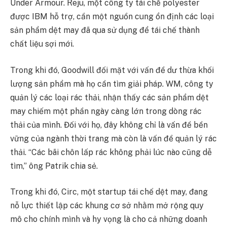
Under Armour. Reju, một công ty tái chế polyester
được IBM hỗ trợ, cần một nguồn cung ổn định các loại
sản phẩm dệt may đã qua sử dụng để tái chế thành
chất liệu sợi mới.
Trong khi đó, Goodwill đối mặt với vấn đề dư thừa khối
lượng sản phẩm mà họ cần tìm giải pháp. WM, công ty
quản lý các loại rác thải, nhận thấy các sản phẩm dệt
may chiếm một phần ngày càng lớn trong dòng rác
thải của mình. Đối với họ, đây không chỉ là vấn đề bền
vững của ngành thời trang mà còn là vấn đề quản lý rác
thải. “Các bãi chôn lấp rác không phải lúc nào cũng dễ
tìm,” ông Patrik chia sẻ.
Trong khi đó, Circ, một startup tái chế dệt may, đang
nỗ lực thiết lập các khung cơ sở nhằm mở rộng quy
mô cho chính mình và hy vọng là cho cả những doanh