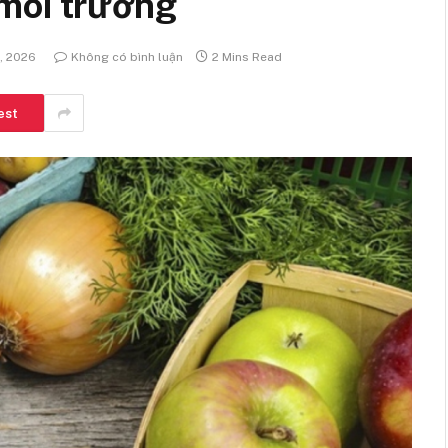
môi trường
1, 2026
Không có bình luận
2 Mins Read
est