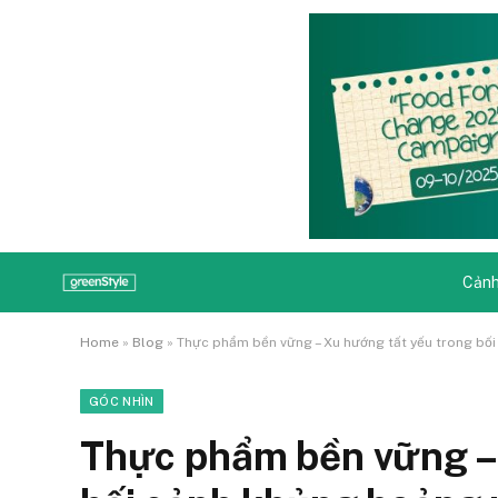
Cảnh
Home
»
Blog
»
Thực phẩm bền vững – Xu hướng tất yếu trong bố
GÓC NHÌN
Thực phẩm bền vững – 