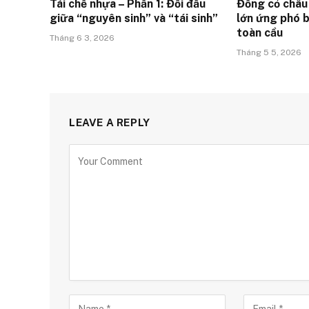
Tái chế nhựa – Phần 1: Đối đầu
Đồng cỏ châu 
giữa “nguyên sinh” và “tái sinh”
lớn ứng phó b
toàn cầu
Tháng 6 3, 2026
Tháng 5 5, 2026
LEAVE A REPLY