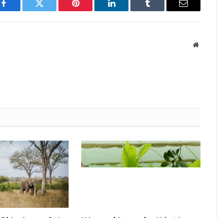
Facebook
Twitter
Pinterest
LinkedIn
Tumblr
Email
Websit