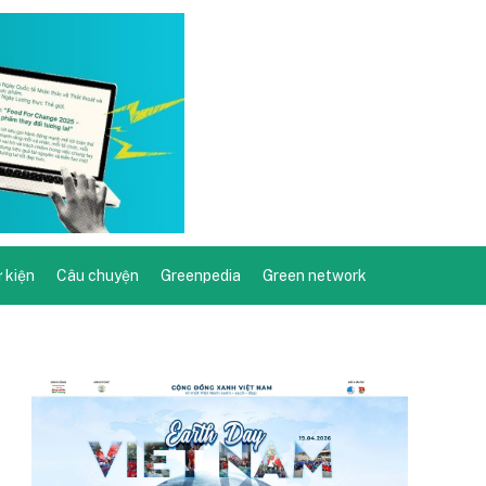
ự kiện
Câu chuyện
Greenpedia
Green network