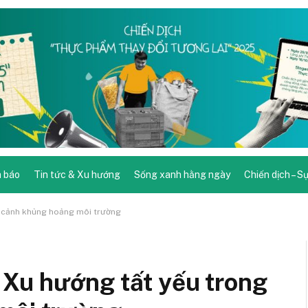
 báo
Tin tức & Xu hướng
Sống xanh hằng ngày
Chiến dịch – S
i cảnh khủng hoảng môi trường
Xu hướng tất yếu trong