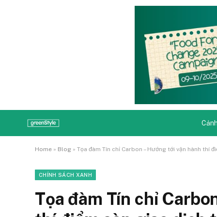
Cảnh
Home
»
Blog
»
Tọa đàm Tín chỉ Carbon – Hướng tới vận hành thí 
CHÍNH SÁCH XANH
Tọa đàm Tín chỉ Carbo