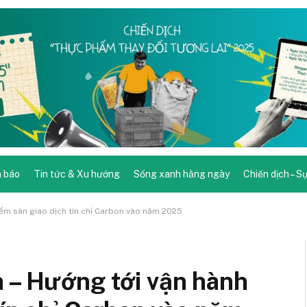
 báo
Tin tức & Xu hướng
Sống xanh hằng ngày
Chiến dịch – S
điểm sàn giao dịch tín chỉ Carbon vào năm 2025
n – Hướng tới vận hành