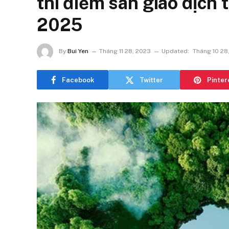
thí điểm sàn giao dịch 
2025
By
Bui Yen
Tháng 11 28, 2023
Updated:
Tháng 10 28
Facebook
Twitter
Pinter