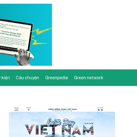
ự kiện
Câu chuyện
Greenpedia
Green network