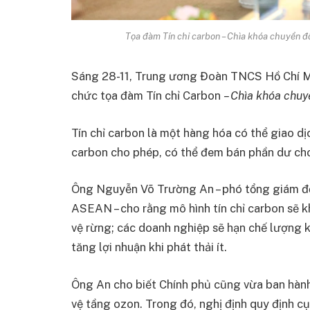
Tọa đàm Tín chỉ carbon – Chìa khóa chuyển đổi
Sáng 28-11, Trung ương Đoàn TNCS Hồ Chí Mi
chức tọa đàm Tín chỉ Carbon
– Chìa khóa chuyể
Tín chỉ carbon là một hàng hóa có thể giao dị
carbon cho phép, có thể đem bán phần dư ch
Ông Nguyễn Võ Trường An – phó tổng giám đốc
ASEAN – cho rằng mô hình tín chỉ carbon sẽ 
vệ rừng; các doanh nghiệp sẽ hạn chế lượng k
tăng lợi nhuận khi phát thải ít.
Ông An cho biết Chính phủ cũng vừa ban hành 
vệ tầng ozon. Trong đó, nghị định quy định cụ t