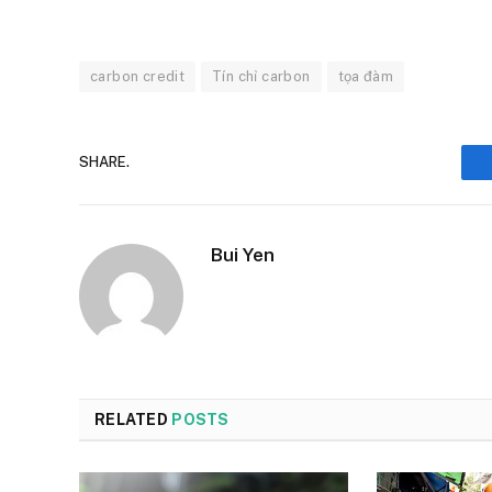
carbon credit
Tín chỉ carbon
tọa đàm
SHARE.
Bui Yen
RELATED
POSTS