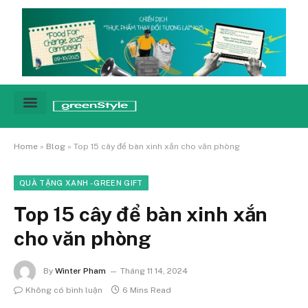
Cảnh báo
Tin tức & Xu hướng
Sống xanh hằng ngày
Chiến dịch – Sự kiện
Câu chuyện
Green network
Home
»
Blog
»
Top 15 cây để bàn xinh xắn cho văn phòng
QUÀ TẶNG XANH - GREEN GIFT
Top 15 cây để bàn xinh xắn
cho văn phòng
By
Winter Pham
Tháng 11 14, 2024
Không có bình luận
6 Mins Read