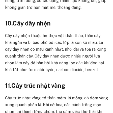
hồng, trơn bóng, có tác dụng thanh lọc không khí, giúp
không gian trở nên mát mẻ, thoáng đãng.
10.Cây dây nhện
Cây dây nhện thuộc họ thực vật thân thảo, thân cây
khá ngắn và bị bao phủ bởi các lớp lá xen kẽ nhau. Lá
cây dây nhện có màu xanh nhạt, nhỏ, dài và tỏa ra xung
quanh thân cây. Cây dây nhện được nhiều người lựa
chọn làm cây để bàn bởi khả năng lọc các khí độc hại
khá tốt như: formaldehyde, carbon dioxide, benzel,…
11.Cây trúc nhật vàng
Cây trúc nhật vàng có thân mềm, lá mỏng, có đốm vàng
xung quanh phần lá. Khi nở hoa, các cánh trắng mọc
chụm lại thành từng chùm, tạo cảm giác thư thái khi