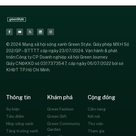
© 2024 Mạng xã hội sống xanh Green Style. Giấy phép MXH Số
202/GP – BTTTT cấp ngày 23/07/2024. Vận hành & phát
triển:Công ty CP Doanh nghiệp xã hội Green Journey
Giấy CNĐKKD số 0317373547, cấp ngày 06/07/2022 bởi sở
KHĐT TP.Hồ Chí Minh.
Thông tin
Khám phá
Cộng đồng
Sự kiện
Green Fashion
Cẩm nang
Tiêu điểm
Green Gift
Kết nối
Nhịp sống xanh
Green Community
Thư viện
Garden
Tăng trưởng xanh
Tham gia