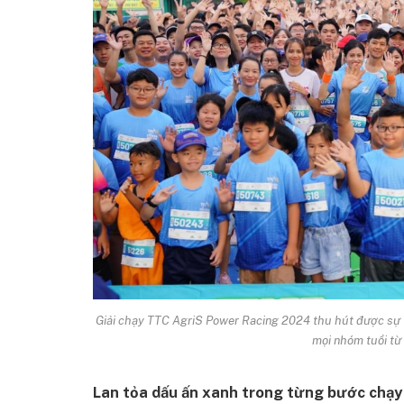
Giải chạy TTC AgriS Power Racing 2024 thu hút được sự 
mọi nhóm tuổi từ
Lan tỏa dấu ấn xanh trong từng bước chạy