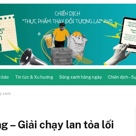
 báo
Tin tức & Xu hướng
Sống xanh hằng ngày
Chiến dịch – S
ng xanh
– Giải chạy lan tỏa lối