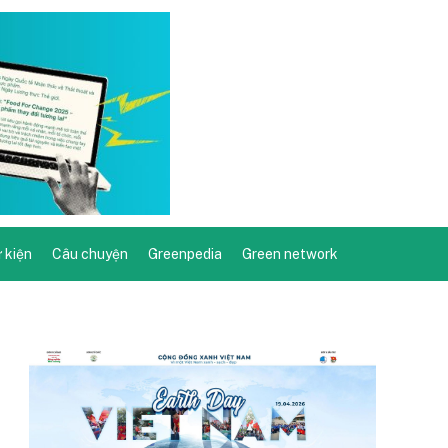
ự kiện
Câu chuyện
Greenpedia
Green network