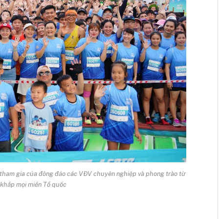
tham gia của đông đảo các VĐV chuyên nghiệp và phong trào từ
 khắp mọi miền Tổ quốc