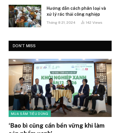
Hướng dẫn cách phân loại và
xử lý rác thải công nghiệp
Tháng 8 21, 2024
142
Views
DON'T MISS
MUA SẮM TIÊU DÙNG
‘Bao bì cũng cần bền vững khi làm