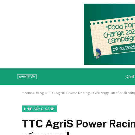
Cảnh
Home
»
Blog
»
TTC AgriS Power Racing – Giải chạy lan tỏa lối số
NHỊP SỐNG XANH
TTC AgriS Power Racing 