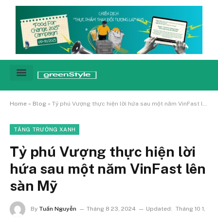
Cảnh báo
Tin tức & Xu hướng
Sống xanh hằng ngày
Chiến dịch – Sự kiện
Câu chuyện
Green network
Home
»
Blog
»
Tỷ phú Vượng thực hiện lời hứa sau một năm VinFast lên sàn Mỹ
TĂNG TRƯỞNG XANH
Tỷ phú Vượng thực hiện lời
hứa sau một năm VinFast lên
sàn Mỹ
By
Tuấn Nguyễn
Tháng 8 23, 2024
Updated:
Tháng 10 1,