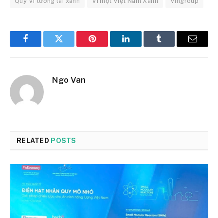
Quỹ Vì tương lai xanh
Vì một Việt Nam Xanh
Vingroup
Facebook
Twitter
Pinterest
LinkedIn
Tumblr
Email
Ngo Van
RELATED
POSTS