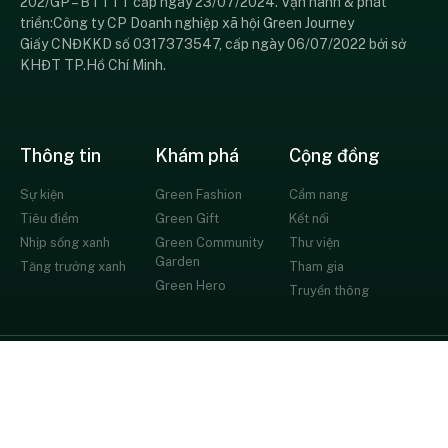
202/GP – BTTTT cấp ngày 23/07/2024. Vận hành & phát
triển:Công ty CP Doanh nghiệp xã hội Green Journey
Giấy CNĐKKD số 0317373547, cấp ngày 06/07/2022 bởi sở
KHĐT TP.Hồ Chí Minh.
Thông tin
Khám phá
Cộng đồng
Sự kiện
Green Fashion
Cẩm nang
Tiêu điểm
Green Gift
Kết nối
Nhịp sống xanh
Green Community
Thư viện
Garden
Tăng trưởng xanh
Tham gia
Green Hero
Truyền thông
© All rights reserved
Chính sách bảo mật
Thỏa thuận người dùng
Liên hệ