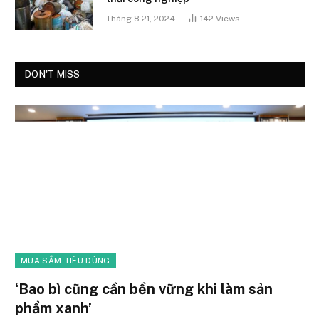
Tháng 8 21, 2024
142
Views
DON'T MISS
MUA SẮM TIÊU DÙNG
‘Bao bì cũng cần bền vững khi làm sản
phẩm xanh’