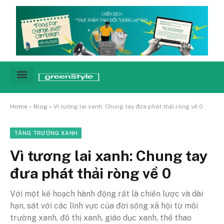
Cảnh báo
Tin tức & Xu hướng
Sống xanh hằng ngày
Chiến dịch – Sự kiện
Câu chuyện
Green network
Home
»
Blog
»
Vì tương lai xanh: Chung tay đưa phát thải ròng về 0
TĂNG TRƯỞNG XANH
Vì tương lai xanh: Chung tay
đưa phát thải ròng về 0
Với một kế hoạch hành động rất là chiến lược và dài
hạn, sát với các lĩnh vực của đời sống xã hội từ môi
trường xanh, đô thị xanh, giáo dục xanh, thể thao