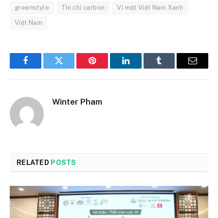
greenstyle
Tín chỉ carbon
Vì một Việt Nam Xanh
Việt Nam
Facebook
Twitter
Pinterest
LinkedIn
Tumblr
Email
Winter Pham
RELATED
POSTS