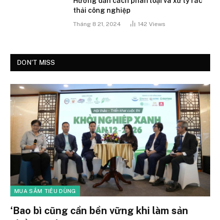
Hướng dẫn cách phân loại và xử lý rác
thải công nghiệp
Tháng 8 21, 2024
142
Views
DON'T MISS
MUA SẮM TIÊU DÙNG
‘Bao bì cũng cần bền vững khi làm sản