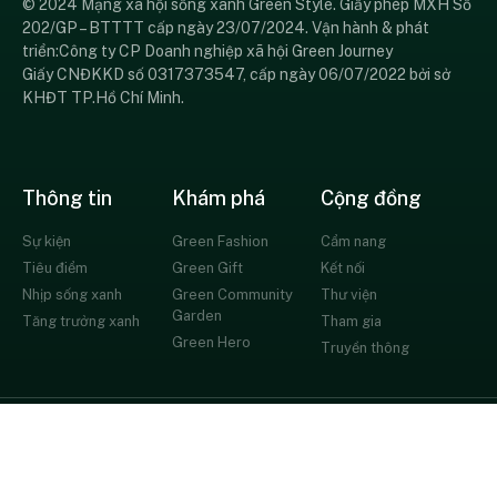
© 2024 Mạng xã hội sống xanh Green Style. Giấy phép MXH Số
202/GP – BTTTT cấp ngày 23/07/2024. Vận hành & phát
triển:Công ty CP Doanh nghiệp xã hội Green Journey
Giấy CNĐKKD số 0317373547, cấp ngày 06/07/2022 bởi sở
KHĐT TP.Hồ Chí Minh.
Thông tin
Khám phá
Cộng đồng
Sự kiện
Green Fashion
Cẩm nang
Tiêu điểm
Green Gift
Kết nối
Nhịp sống xanh
Green Community
Thư viện
Garden
Tăng trưởng xanh
Tham gia
Green Hero
Truyền thông
© All rights reserved
Chính sách bảo mật
Thỏa thuận người dùng
Liên hệ