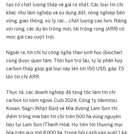
tạo có chất lượng thấp và giá rẻ nhất. Các loại tín chỉ
khác như lâm nghiệp và sử dụng đất, nông nghiệp bền
vững, giao thông, xử lý rác… chất lượng cao hơn. Riêng
với rừng, các dự án trồng mới, tái trồng rừng (ARR) có
mức giá cao vượt trội.
Ngoài ra, tín chỉ từ công nghệ than sinh học (biochar)
cũng được quan tâm. Thời hạn trữ lâu, tỷ lệ phân hủy
carbon thấp giúp giá loại này lên tới 150 USD, gấp 7,5
lần tín chỉ ARR.
Thực tế, các doanh nghiệp đã tăng tốc làm tín chỉ
carbon từ năm ngoái. Cuối 2024, Công ty Idemitsu
Kosan, Sagri (Nhật Bản) và Mía đường Lam Sơn thí
điểm trồng mía bán tín chỉ trên 500 ha vùng nguyên
liệu tại Lam Sơn (Thanh Hóa). Họ tiến tới thương mại
hóa trên quy mô 8.000 ha, trong bối cảnh sản xuất 1 kg