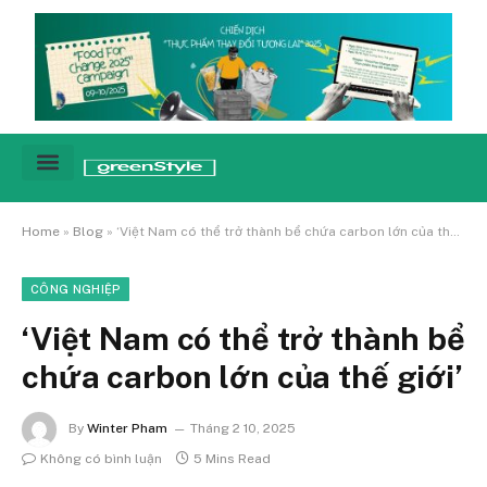
Cảnh báo
Tin tức & Xu hướng
Sống xanh hằng ngày
Chiến dịch – Sự kiện
Câu chuyện
Green network
Home
»
Blog
»
‘Việt Nam có thể trở thành bể chứa carbon lớn của thế giới’
CÔNG NGHIỆP
‘Việt Nam có thể trở thành bể
chứa carbon lớn của thế giới’
By
Winter Pham
Tháng 2 10, 2025
Không có bình luận
5 Mins Read