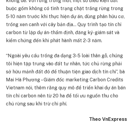
không dễ. Với rừng trồng mới, một số điều kiện bắt
buộc gồm không có tình trạng chặt trắng rừng trong
5-10 năm trước khi thực hiện dự án, dùng phân hữu cơ,
trồng xen canh với cây bản địa… Quy trình tạo tín chỉ
carbon từ lập dự án-thẩm định, đăng ký-giám sát và
kiểm chứng đến khi phát hành mất 2-3 năm.
“Ngoài yêu cầu trồng đa dạng 3-5 loài thân gỗ, chúng
tôi hiện tập trung vào đất tư nhân, tức chủ rừng phải
sở hữu mảnh đất đó để thuận tiện giao dịch tín chỉ”, bà
Mai Hà Phương – Giám đốc marketing Carbon Credits
Vietnam nói, thêm rằng quy mô để triển khai dự án bán
tín chỉ carbon nên từ 20 ha để tối ưu nguồn thu cho
chủ rừng sau khi trừ chi phí.
Theo VnExpress