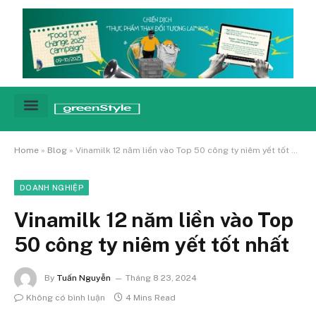
Cảnh báo
Tin tức & Xu hướng
Sống xanh hằng ngày
Chiến dịch – Sự kiện
Câu chuyện
Green network
Home
»
Blog
»
Vinamilk 12 năm liền vào Top 50 công ty niêm yết tốt nhất
DOANH NGHIỆP
Vinamilk 12 năm liền vào Top
50 công ty niêm yết tốt nhất
By
Tuấn Nguyễn
Tháng 8 23, 2024
Không có bình luận
4 Mins Read