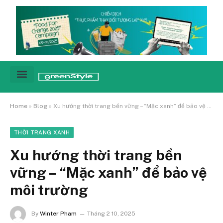
Cảnh báo
Tin tức & Xu hướng
Sống xanh hằng ngày
Chiến dịch – Sự kiện
Câu chuyện
Green network
Home
»
Blog
»
Xu hướng thời trang bền vững – “Mặc xanh” để bảo vệ môi trường
THỜI TRANG XANH
Xu hướng thời trang bền
vững – “Mặc xanh” để bảo vệ
môi trường
By
Winter Pham
Tháng 2 10, 2025