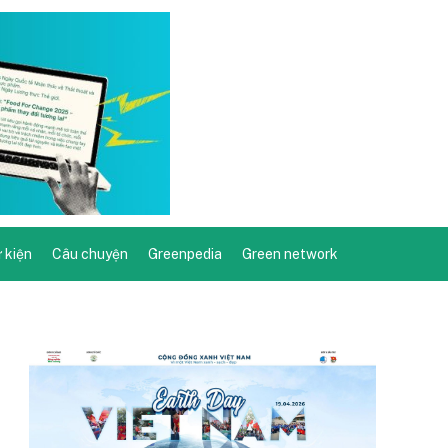
ự kiện
Câu chuyện
Greenpedia
Green network