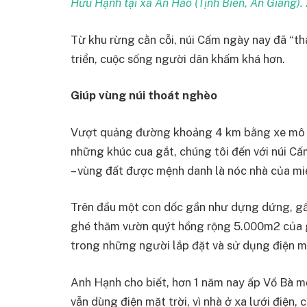
Hữu Hạnh tại xã An Hảo (Tịnh Biên, An Giang).
Từ khu rừng cằn cỗi, núi Cấm ngày nay đã “tha
triển, cuộc sống người dân khấm khá hơn.
Giúp vùng núi thoát nghèo
Vượt quảng đường khoảng 4 km bằng xe mô tô
những khúc cua gắt, chúng tôi đến với núi Cấm
– vùng đất được mệnh danh là nóc nhà của mi
Trên đầu một con dốc gần như dựng dứng, gầ
ghé thăm vườn quýt hồng rộng 5.000m2 của g
trong những người lắp đặt và sử dụng điện mặ
Anh Hạnh cho biết, hơn 1 năm nay ấp Vồ Bà mớ
vẫn dùng điện mặt trời, vì nhà ở xa lưới điện, 