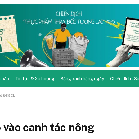
 báo
Tin tức & Xu hướng
Sống xanh hằng ngày
Chiến dịch – S
 ở ĐBSCL
 vào canh tác nông