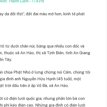
 Ảnh: Thanh Liêm – TTXVN
y da đổi thịt”, đất đai màu mỡ hơn, kinh tế phát
 từ dưới chân núi, băng qua nhiều con dốc và
, thuộc xã An Hảo, thị xã Tịnh Biên, tỉnh An Giang
ền Tây.
n chùa Phật Nhỏ ở lưng chừng núi Cấm, chúng tôi
ia đình anh Nguyễn Hữu Hạnh (45 tuổi), một
t trời đầu tiên ở ấp Vồ Bà, xã An Hảo.
i có điện lưới quốc gia, nhưng phần lớn bà con
chi phí kéo điện cao. Những gia đình có điện lưới