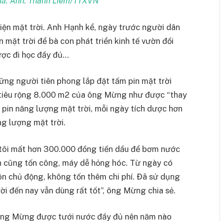
quả. Ảnh: Thanh Liêm/TTXVN
iện mặt trời. Anh Hạnh kể, ngày trước người dân
 mặt trời để bà con phát triển kinh tế vườn đồi
ược đi học đầy đủ…
g người tiên phong lắp đặt tấm pin mặt trời
n tiêu rộng 8.000 m2 của ông Mừng như được “thay
m pin năng lượng mặt trời, mỗi ngày tích dược hơn
 lượng mặt trời.
h tôi mất hơn 300.000 đồng tiền dầu để bơm nước
n cũng tốn công, máy dễ hỏng hóc. Từ ngày có
uôn chủ động, không tốn thêm chi phí. Đã sử dụng
i đến nay vẫn dùng rất tốt”, ông Mừng chia sẻ.
h ông Mừng được tưới nước đầy đủ nên năm nào