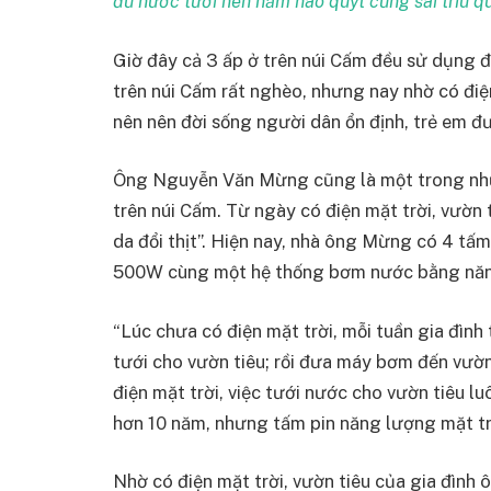
đủ nước tưới nên năm nào quýt cũng sai trĩu 
Giờ đây cả 3 ấp ở trên núi Cấm đều sử dụng đ
trên núi Cấm rất nghèo, nhưng nay nhờ có điện
nên nên đời sống người dân ổn định, trẻ em đ
Ông Nguyễn Văn Mừng cũng là một trong nhữn
trên núi Cấm. Từ ngày có điện mặt trời, vườ
da đổi thịt”. Hiện nay, nhà ông Mừng có 4 tấ
500W cùng một hệ thống bơm nước bằng năng
“Lúc chưa có điện mặt trời, mỗi tuần gia đìn
tưới cho vườn tiêu; rồi đưa máy bơm đến vườ
điện mặt trời, việc tưới nước cho vườn tiêu l
hơn 10 năm, nhưng tấm pin năng lượng mặt trờ
Nhờ có điện mặt trời, vườn tiêu của gia đìn