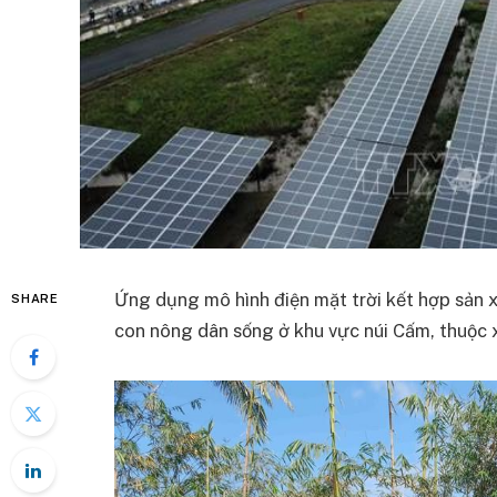
Ứng dụng mô hình điện mặt trời kết hợp sản 
SHARE
con nông dân sống ở khu vực núi Cấm, thuộc xã