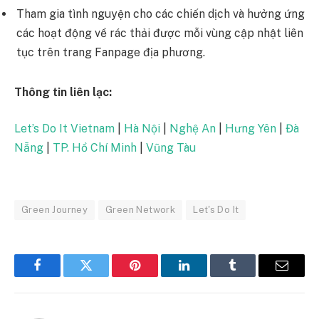
Tham gia tình nguyện cho các chiến dịch và hưởng ứng
các hoạt động về rác thải được mỗi vùng cập nhật liên
tục trên trang Fanpage địa phương.
Thông tin liên lạc:
Let’s Do It Vietnam
|
Hà Nội
|
Nghệ An
|
Hưng Yên
|
Đà
Nẵng
|
TP. Hồ Chí Minh
|
Vũng Tàu
Green Journey
Green Network
Let's Do It
Facebook
Twitter
Pinterest
LinkedIn
Tumblr
Email