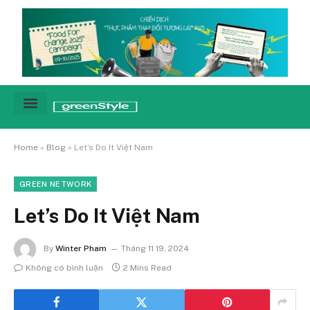
Cảnh báo
Tin tức & Xu hướng
Sống xanh hằng ngày
Chiến dịch – Sự kiện
Câu chuyện
Green network
Home
»
Blog
»
Let’s Do It Việt Nam
GREEN NETWORK
Let’s Do It Việt Nam
By
Winter Pham
Tháng 11 19, 2024
Không có bình luận
2 Mins Read