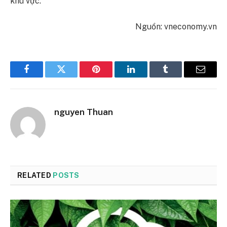
khu vực.
Nguồn: vneconomy.vn
Facebook
Twitter
Pinterest
LinkedIn
Tumblr
Email
nguyen Thuan
RELATED
POSTS