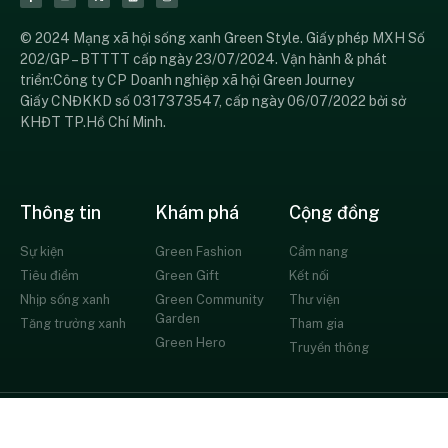
© 2024 Mạng xã hội sống xanh Green Style. Giấy phép MXH Số
202/GP – BTTTT cấp ngày 23/07/2024. Vận hành & phát
triển:Công ty CP Doanh nghiệp xã hội Green Journey
Giấy CNĐKKD số 0317373547, cấp ngày 06/07/2022 bởi sở
KHĐT TP.Hồ Chí Minh.
Thông tin
Khám phá
Cộng đồng
Sự kiện
Green Fashion
Cẩm nang
Tiêu điểm
Green Gift
Kết nối
Nhịp sống xanh
Green Community
Thư viện
Garden
Tăng trưởng xanh
Tham gia
Green Hero
Truyền thông
© All rights reserved