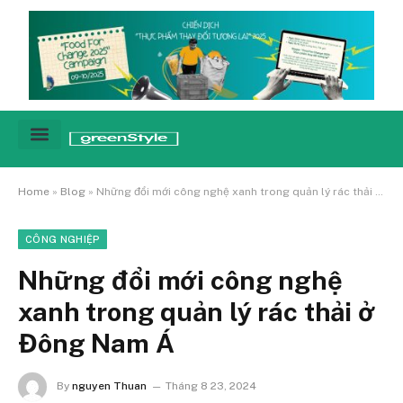
Cảnh báo
Tin tức & Xu hướng
Sống xanh hằng ngày
Chiến dịch – Sự kiện
Câu chuyện
Green network
Home
»
Blog
»
Những đổi mới công nghệ xanh trong quản lý rác thải ở Đông Nam Á
CÔNG NGHIỆP
Những đổi mới công nghệ
xanh trong quản lý rác thải ở
Đông Nam Á
By
nguyen Thuan
Tháng 8 23, 2024