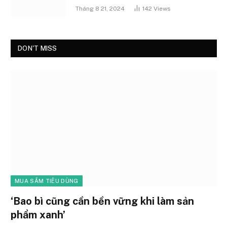
Tháng 8 21, 2024
142
Views
DON'T MISS
MUA SẮM TIÊU DÙNG
‘Bao bì cũng cần bền vững khi làm sản
phẩm xanh’