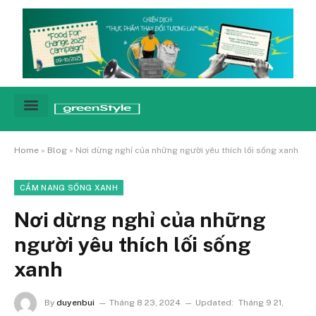
Cảnh báo
Tin tức & Xu hướng
Sống xanh hằng ngày
Chiến dịch – Sự kiện
Câu chuyện
Green network
Home
»
Blog
»
Nơi dừng nghỉ của những người yêu thích lối sống xanh
CẨM NANG SỐNG XANH
Nơi dừng nghỉ của những
người yêu thích lối sống
xanh
By
duyenbui
Tháng 8 23, 2024
Updated:
Tháng 9 21,