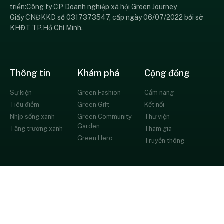
triển:Công ty CP Doanh nghiệp xã hội Green Journey
Giấy CNĐKKD số 0317373547, cấp ngày 06/07/2022 bởi sở
KHĐT TP.Hồ Chí Minh.
Thông tin
Khám phá
Cộng đồng
Sự kiện
Green Fashion
Cẩm nang
Tiêu điểm
Green Gift
Kết nối
Nhịp sống xanh
Green Community
Thư viện
Garden
Tăng trưởng xanh
Tham gia
Green Hero
Truyền thông
© All rights reserved
Chính sách bảo mật
Thỏa thuận người dùng
Liên hệ