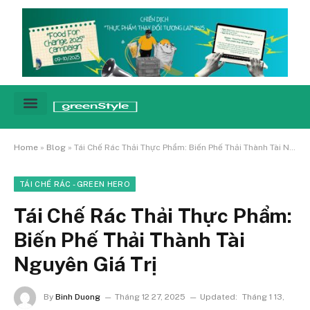
Cảnh báo
Tin tức & Xu hướng
Sống xanh hằng ngày
Chiến dịch – Sự kiện
Câu chuyện
Green network
Home
»
Blog
»
Tái Chế Rác Thải Thực Phẩm: Biến Phế Thải Thành Tài Nguyên Giá Trị
TÁI CHẾ RÁC - GREEN HERO
Tái Chế Rác Thải Thực Phẩm:
Biến Phế Thải Thành Tài
Nguyên Giá Trị
By
Binh Duong
Tháng 12 27, 2025
Updated:
Tháng 1 13,