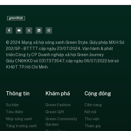
© 2024 Mạng xã hội sống xanh Green Style. Giấy phép MXH Số
202/GP – BTTTT cấp ngày 23/07/2024. Vận hành & phát
triển:Công ty CP Doanh nghiệp xã hội Green Journey
Giấy CNĐKKD số 0317373547, cấp ngày 06/07/2022 bởi sở
KHĐT TP.Hồ Chí Minh.
Thông tin
Khám phá
Cộng đồng
Sự kiện
Green Fashion
Cẩm nang
Tiêu điểm
Green Gift
Kết nối
Nhịp sống xanh
Green Community
Thư viện
Garden
Tăng trưởng xanh
Tham gia