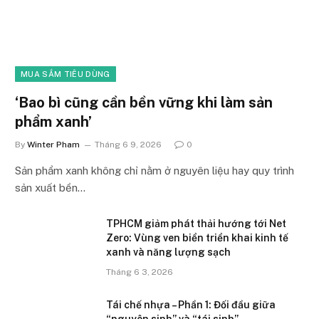
MUA SẮM TIÊU DÙNG
‘Bao bì cũng cần bền vững khi làm sản
phẩm xanh’
By
Winter Pham
Tháng 6 9, 2026
0
Sản phẩm xanh không chỉ nằm ở nguyên liệu hay quy trình
sản xuất bền…
TPHCM giảm phát thải hướng tới Net
Zero: Vùng ven biển triển khai kinh tế
xanh và năng lượng sạch
Tháng 6 3, 2026
Tái chế nhựa – Phần 1: Đối đầu giữa
“nguyên sinh” và “tái sinh”