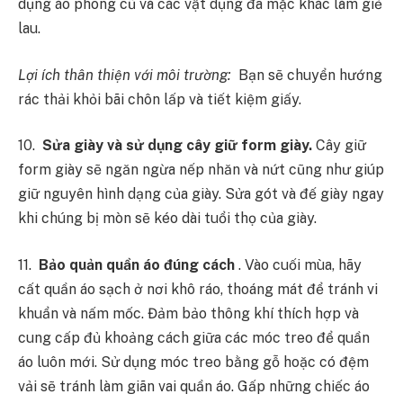
dụng áo phông cũ và các vật dụng đã mặc khác làm giẻ
lau.
Lợi ích thân thiện với môi trường:
Bạn sẽ chuyển hướng
rác thải khỏi bãi chôn lấp và tiết kiệm giấy.
10.
Sửa giày và sử dụng cây giữ form giày.
Cây giữ
form giày sẽ ngăn ngừa nếp nhăn và nứt cũng như giúp
giữ nguyên hình dạng của giày. Sửa gót và đế giày ngay
khi chúng bị mòn sẽ kéo dài tuổi thọ của giày.
11.
Bảo quản quần áo đúng cách
. Vào cuối mùa, hãy
cất quần áo sạch ở nơi khô ráo, thoáng mát để tránh vi
khuẩn và nấm mốc. Đảm bảo thông khí thích hợp và
cung cấp đủ khoảng cách giữa các móc treo để quần
áo luôn mới. Sử dụng móc treo bằng gỗ hoặc có đệm
vải sẽ tránh làm giãn vai quần áo. Gấp những chiếc áo