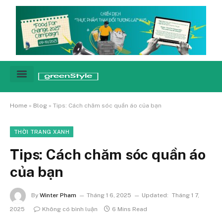
Cảnh báo
Tin tức & Xu hướng
Sống xanh hằng ngày
Chiến dịch – Sự kiện
Câu chuyện
Green network
Home
»
Blog
»
Tips: Cách chăm sóc quần áo của bạn
THỜI TRANG XANH
Tips: Cách chăm sóc quần áo
của bạn
By
Winter Pham
Tháng 1 6, 2025
Updated:
Tháng 1 7,
2025
Không có bình luận
6 Mins Read