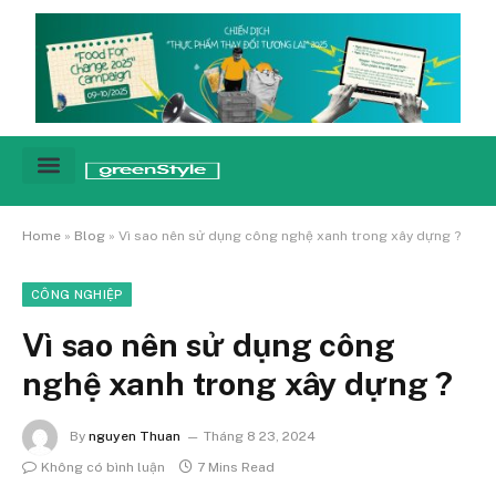
Cảnh báo
Tin tức & Xu hướng
Sống xanh hằng ngày
Chiến dịch – Sự kiện
Câu chuyện
Green network
Home
»
Blog
»
Vì sao nên sử dụng công nghệ xanh trong xây dựng ?
CÔNG NGHIỆP
Vì sao nên sử dụng công
nghệ xanh trong xây dựng ?
By
nguyen Thuan
Tháng 8 23, 2024
Không có bình luận
7 Mins Read