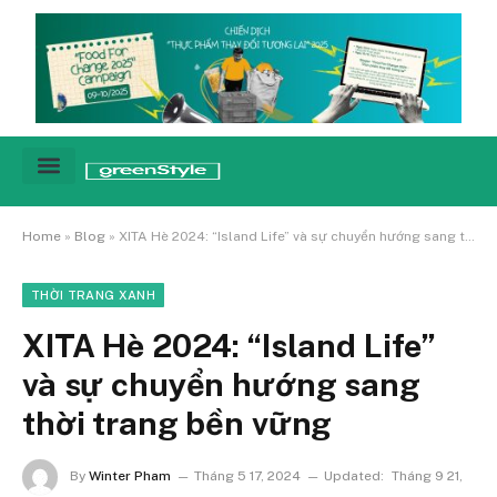
Cảnh báo
Tin tức & Xu hướng
Sống xanh hằng ngày
Chiến dịch – Sự kiện
Câu chuyện
Green network
Home
»
Blog
»
XITA Hè 2024: “Island Life” và sự chuyển hướng sang thời trang bền vững
THỜI TRANG XANH
XITA Hè 2024: “Island Life”
và sự chuyển hướng sang
thời trang bền vững
By
Winter Pham
Tháng 5 17, 2024
Updated:
Tháng 9 21,