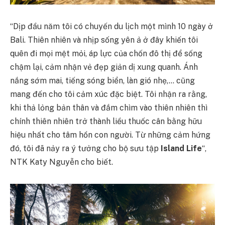
“Dịp đầu năm tôi có chuyến du lịch một mình 10 ngày ở
Bali. Thiên nhiên và nhịp sống yên ả ở đây khiến tôi
quên đi mọi mệt mỏi, áp lực của chốn đô thị để sống
chậm lại, cảm nhận vẻ đẹp giản dị xung quanh. Ánh
nắng sớm mai, tiếng sóng biển, làn gió nhẹ,… cũng
mang đến cho tôi cảm xúc đặc biệt. Tôi nhận ra rằng,
khi thả lỏng bản thân và đắm chìm vào thiên nhiên thì
chính thiên nhiên trở thành liều thuốc cân bằng hữu
hiệu nhất cho tâm hồn con người. Từ những cảm hứng
đó, tôi đã nảy ra ý tưởng cho bộ sưu tập
Island Life
“,
NTK Katy Nguyễn cho biết.