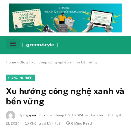
Cảnh báo
Tin tức & Xu hướng
Sống xanh hằng ngày
Chiến dịch – Sự kiện
Câu chuyện
Green network
Home
»
Blog
»
Xu hướng công nghệ xanh và bền vững
CÔNG NGHIỆP
Xu hướng công nghệ xanh và
bền vững
By
nguyen Thuan
Tháng 8 23, 2024
Updated:
Tháng 9
21, 2024
Không có bình luận
6 Mins Read