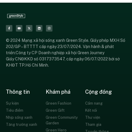
© 2024 Mạng xã hội sống xanh Green Style. Giấy phép MXH Số
202/GP – BTTTT cấp ngày 23/07/2024. Vận hành & phát
triển:Công ty CP Doanh nghiệp xã hội Green Journey
Giấy CNĐKKD số 0317373547, cấp ngày 06/07/2022 bởi sở
KHĐT TP.Hồ Chí Minh.
Thông tin
Khám phá
Cộng đồng
Sự kiện
Green Fashion
Cẩm nang
Tiêu điểm
Green Gift
Kết nối
Nhịp sống xanh
Green Community
Thư viện
Garden
Tăng trưởng xanh
Tham gia
Green Hero
Truyền thông